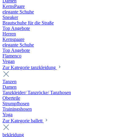
Damen
KernsPaare
elegante Schuhe
Sneaker
Brautschuhe für die Straße
Top Angebote
Herren
Kernspaare
elegante Schuhe
Top Angebote
Flamenco
Vegan
Zur Kategorie tanzkleidung
Tanzen
Damen
Tanzkleider/ Tanzröcke/ Tanzhosen
Oberteile
Strumpfhosen
Trainingshosen
Yoga
Zur Kategorie ballett
bekleidung