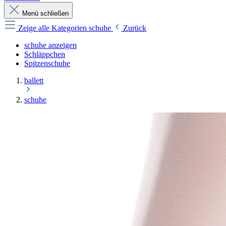
Menü schließen
Zeige alle Kategorien
schuhe
Zurück
schuhe anzeigen
Schläppchen
Spitzenschuhe
ballett
schuhe