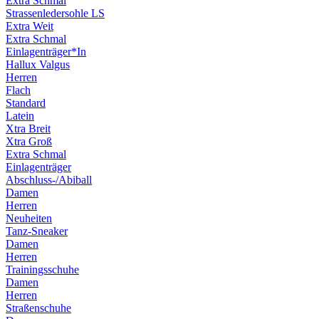
Extra Schmal
Strassenledersohle LS
Extra Weit
Extra Schmal
Einlagenträger*In
Hallux Valgus
Herren
Flach
Standard
Latein
Xtra Breit
Xtra Groß
Extra Schmal
Einlagenträger
Abschluss-/Abiball
Damen
Herren
Neuheiten
Tanz-Sneaker
Damen
Herren
Trainingsschuhe
Damen
Herren
Straßenschuhe