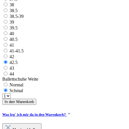
38
38.5
38.5-39
39
39.5
40
40.5
41
41-41.5
42
42.5
43
44
Ballettschuhe Weite
Normal
Schmal
In den Warenkorb
Was leg' ich mir da in den Warenkorb?