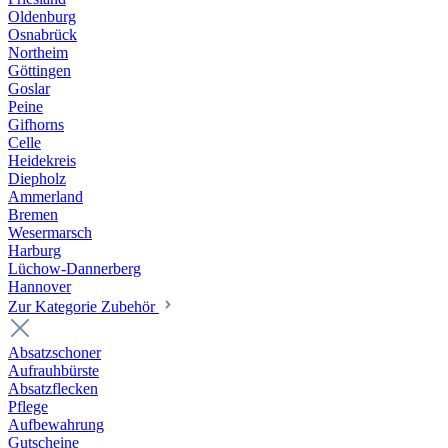
Oldenburg
Osnabrück
Northeim
Göttingen
Goslar
Peine
Gifhorns
Celle
Heidekreis
Diepholz
Ammerland
Bremen
Wesermarsch
Harburg
Lüchow-Dannerberg
Hannover
Zur Kategorie Zubehör
Absatzschoner
Aufrauhbürste
Absatzflecken
Pflege
Aufbewahrung
Gutscheine