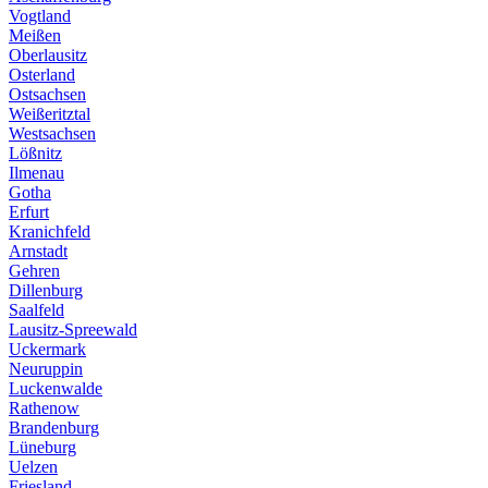
Vogtland
Meißen
Oberlausitz
Osterland
Ostsachsen
Weißeritztal
Westsachsen
Lößnitz
Ilmenau
Gotha
Erfurt
Kranichfeld
Arnstadt
Gehren
Dillenburg
Saalfeld
Lausitz-Spreewald
Uckermark
Neuruppin
Luckenwalde
Rathenow
Brandenburg
Lüneburg
Uelzen
Friesland