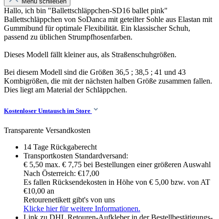
Menü schließen
Hallo, ich bin "Ballettschläppchen-SD16 ballet pink"
Ballettschläppchen von SoDanca mit geteilter Sohle aus Elastan mit
Gummibund für optimale Flexibilität. Ein klassischer Schuh,
passend zu üblichen Strumpfhosenfarben.
Dieses Modell fällt kleiner aus, als Straßenschuhgrößen.
Bei diesem Modell sind die Größen 36,5 ; 38,5 ; 41 und 43
Kombigrößen, die mit der nächsten halben Größe zusammen fallen.
Dies liegt am Material der Schläppchen.
Kostenloser Umtausch im Store
Transparente Versandkosten
14 Tage Rückgaberecht
Transportkosten Standardversand:
€ 5,50 max. € 7,75 bei Bestellungen einer größeren Auswahl
Nach Österreich: €17,00
Es fallen Rücksendekosten in Höhe von € 5,00 bzw. von AT
€10,00 an
Retourenetikett gibt's von uns
Klicke hier für weitere Informationen.
Link zu DHL Retouren-Aufkleber in der Bestellbestätigungs-