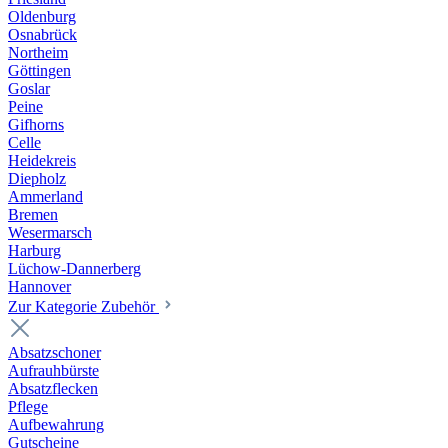
Oldenburg
Osnabrück
Northeim
Göttingen
Goslar
Peine
Gifhorns
Celle
Heidekreis
Diepholz
Ammerland
Bremen
Wesermarsch
Harburg
Lüchow-Dannerberg
Hannover
Zur Kategorie Zubehör
Absatzschoner
Aufrauhbürste
Absatzflecken
Pflege
Aufbewahrung
Gutscheine