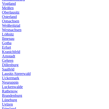
Vogtland
Meißen
Oberlausitz
Osterland
Ostsachsen
Weißeritztal
Westsachsen
Lößnitz
Ilmenau
Gotha
Erfurt
Kranichfeld
Arnstadt
Gehren
Dillenburg
Saalfeld
Lausitz-Spreewald
Uckermark
Neuruppin
Luckenwalde
Rathenow
Brandenburg
Lüneburg
Uelzen
Friesland