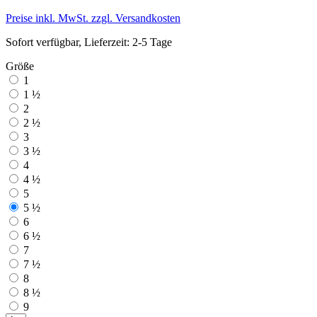
Preise inkl. MwSt. zzgl. Versandkosten
Sofort verfügbar, Lieferzeit: 2-5 Tage
Größe
1
1 ½
2
2 ½
3
3 ½
4
4 ½
5
5 ½
6
6 ½
7
7 ½
8
8 ½
9