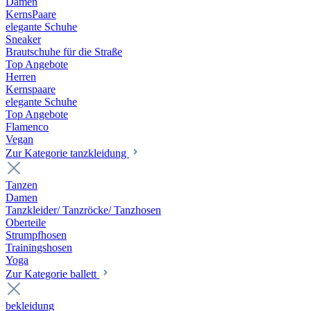
Damen
KernsPaare
elegante Schuhe
Sneaker
Brautschuhe für die Straße
Top Angebote
Herren
Kernspaare
elegante Schuhe
Top Angebote
Flamenco
Vegan
Zur Kategorie tanzkleidung
Tanzen
Damen
Tanzkleider/ Tanzröcke/ Tanzhosen
Oberteile
Strumpfhosen
Trainingshosen
Yoga
Zur Kategorie ballett
bekleidung