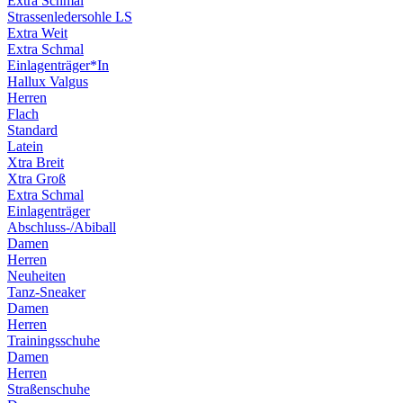
Extra Schmal
Strassenledersohle LS
Extra Weit
Extra Schmal
Einlagenträger*In
Hallux Valgus
Herren
Flach
Standard
Latein
Xtra Breit
Xtra Groß
Extra Schmal
Einlagenträger
Abschluss-/Abiball
Damen
Herren
Neuheiten
Tanz-Sneaker
Damen
Herren
Trainingsschuhe
Damen
Herren
Straßenschuhe