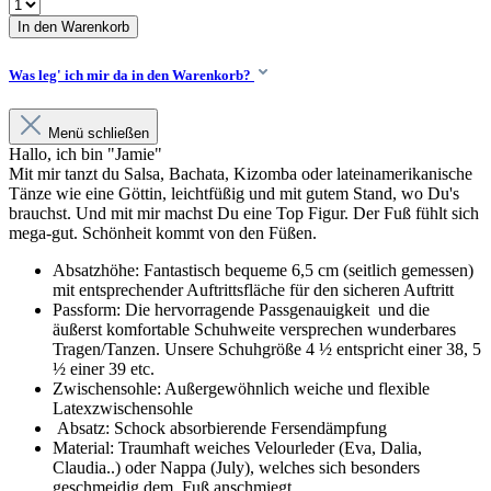
In den Warenkorb
Was leg' ich mir da in den Warenkorb?
Menü schließen
Hallo, ich bin "Jamie"
Mit mir tanzt du Salsa, Bachata, Kizomba oder lateinamerikanische
Tänze wie eine Göttin, leichtfüßig und mit gutem Stand, wo Du's
brauchst. Und mit mir machst Du eine Top Figur. Der Fuß fühlt sich
mega-gut. Schönheit kommt von den Füßen.
Absatzhöhe: Fantastisch bequeme 6,5 cm (seitlich gemessen)
mit entsprechender Auftrittsfläche für den sicheren Auftritt
Passform: Die hervorragende Passgenauigkeit und die
äußerst komfortable Schuhweite versprechen wunderbares
Tragen/Tanzen. Unsere Schuhgröße 4 ½ entspricht einer 38, 5
½ einer 39 etc.
Zwischensohle: Außergewöhnlich weiche und flexible
Latexzwischensohle
Absatz: Schock absorbierende Fersendämpfung
Material: Traumhaft weiches Velourleder (Eva, Dalia,
Claudia..) oder Nappa (July), welches sich besonders
geschmeidig dem Fuß anschmiegt