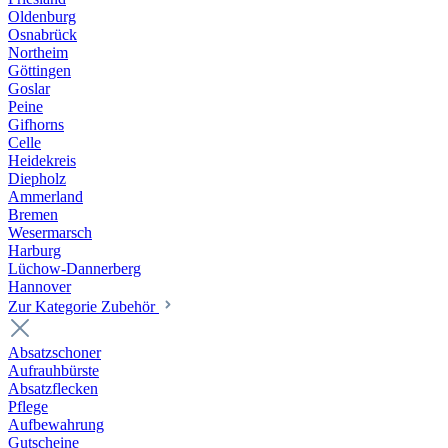
Oldenburg
Osnabrück
Northeim
Göttingen
Goslar
Peine
Gifhorns
Celle
Heidekreis
Diepholz
Ammerland
Bremen
Wesermarsch
Harburg
Lüchow-Dannerberg
Hannover
Zur Kategorie Zubehör
Absatzschoner
Aufrauhbürste
Absatzflecken
Pflege
Aufbewahrung
Gutscheine