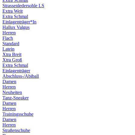
Extra Schmal
Strassenledersohle LS
Extra Weit
Extra Schmal
Einlagenträger*In
Hallux Valgus
Herren
Flach
Standard
Latein
Xtra Breit
Xtra Groß
Extra Schmal
Einlagenträger
Abschluss-/Abiball
Damen
Herren
Neuheiten
Tanz-Sneaker
Damen
Herren
Trainingsschuhe
Damen
Herren
Straßenschuhe