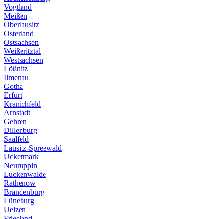
Vogtland
Meißen
Oberlausitz
Osterland
Ostsachsen
Weißeritztal
Westsachsen
Lößnitz
Ilmenau
Gotha
Erfurt
Kranichfeld
Arnstadt
Gehren
Dillenburg
Saalfeld
Lausitz-Spreewald
Uckermark
Neuruppin
Luckenwalde
Rathenow
Brandenburg
Lüneburg
Uelzen
Friesland