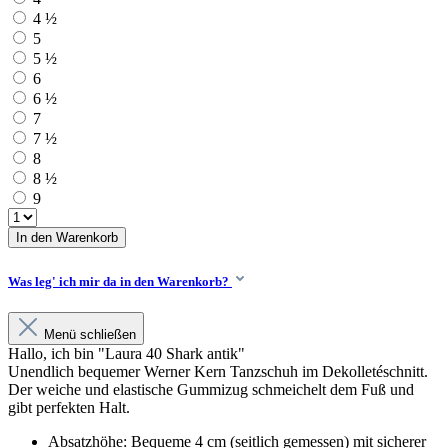
4 ½
5
5 ½
6
6 ½
7
7 ½
8
8 ½
9
In den Warenkorb
Was leg' ich mir da in den Warenkorb?
Menü schließen
Hallo, ich bin "Laura 40 Shark antik"
Unendlich bequemer Werner Kern Tanzschuh im Dekolletéschnitt.
Der weiche und elastische Gummizug schmeichelt dem Fuß und
gibt perfekten Halt.
Absatzhöhe: Bequeme 4 cm (seitlich gemessen) mit sicherer