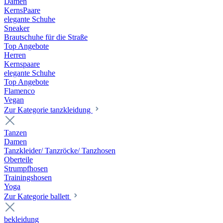
Damen
KernsPaare
elegante Schuhe
Sneaker
Brautschuhe für die Straße
Top Angebote
Herren
Kernspaare
elegante Schuhe
Top Angebote
Flamenco
Vegan
Zur Kategorie tanzkleidung
Tanzen
Damen
Tanzkleider/ Tanzröcke/ Tanzhosen
Oberteile
Strumpfhosen
Trainingshosen
Yoga
Zur Kategorie ballett
bekleidung