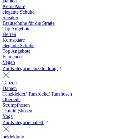
Damen
KernsPaare
elegante Schuhe
Sneaker
Brautschuhe für die Straße
Top Angebote
Herren
Kernspaare
elegante Schuhe
Top Angebote
Flamenco
Vegan
Zur Kategorie tanzkleidung
Tanzen
Damen
Tanzkleider/ Tanzröcke/ Tanzhosen
Oberteile
Strumpfhosen
Trainingshosen
Yoga
Zur Kategorie ballett
bekleidung