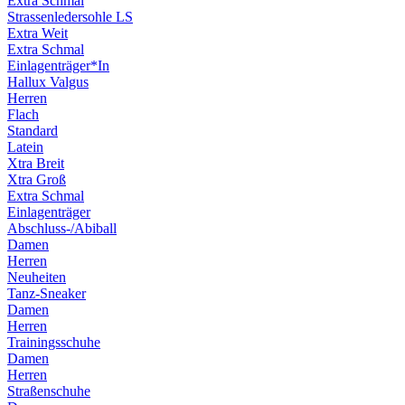
Extra Schmal
Strassenledersohle LS
Extra Weit
Extra Schmal
Einlagenträger*In
Hallux Valgus
Herren
Flach
Standard
Latein
Xtra Breit
Xtra Groß
Extra Schmal
Einlagenträger
Abschluss-/Abiball
Damen
Herren
Neuheiten
Tanz-Sneaker
Damen
Herren
Trainingsschuhe
Damen
Herren
Straßenschuhe