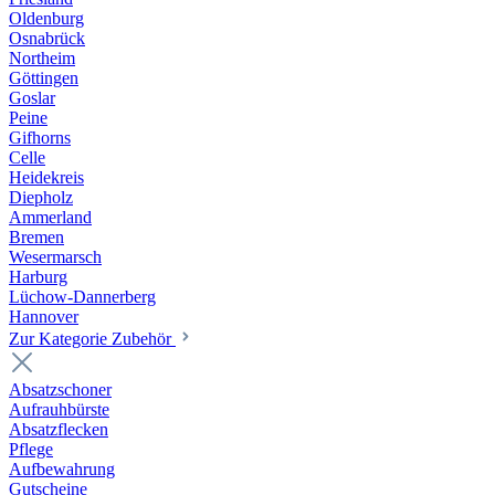
Oldenburg
Osnabrück
Northeim
Göttingen
Goslar
Peine
Gifhorns
Celle
Heidekreis
Diepholz
Ammerland
Bremen
Wesermarsch
Harburg
Lüchow-Dannerberg
Hannover
Zur Kategorie Zubehör
Absatzschoner
Aufrauhbürste
Absatzflecken
Pflege
Aufbewahrung
Gutscheine