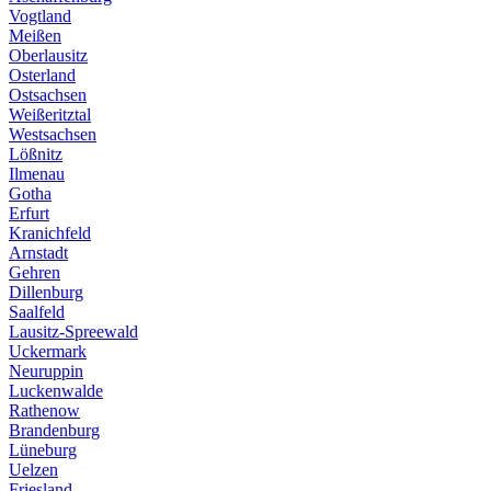
Vogtland
Meißen
Oberlausitz
Osterland
Ostsachsen
Weißeritztal
Westsachsen
Lößnitz
Ilmenau
Gotha
Erfurt
Kranichfeld
Arnstadt
Gehren
Dillenburg
Saalfeld
Lausitz-Spreewald
Uckermark
Neuruppin
Luckenwalde
Rathenow
Brandenburg
Lüneburg
Uelzen
Friesland