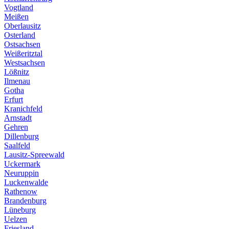
Vogtland
Meißen
Oberlausitz
Osterland
Ostsachsen
Weißeritztal
Westsachsen
Lößnitz
Ilmenau
Gotha
Erfurt
Kranichfeld
Arnstadt
Gehren
Dillenburg
Saalfeld
Lausitz-Spreewald
Uckermark
Neuruppin
Luckenwalde
Rathenow
Brandenburg
Lüneburg
Uelzen
Friesland