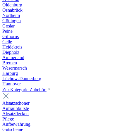
Oldenburg
Osnabrück
Northeim
Göttingen
Goslar
Peine
Gifhorns
Celle
Heidekreis
Diepholz
Ammerland
Bremen
Wesermarsch
Harburg
Lüchow-Dannerberg
Hannover
Zur Kategorie Zubehör
Absatzschoner
Aufrauhbürste
Absatzflecken
Pflege
Aufbewahrung
Gutscheine