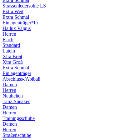
Extra Schmal
Strassenledersohle LS
Extra Weit
Extra Schmal
Einlagenträger*In
Hallux Valgus
Herren
Flach
Standard
Latein
Xtra Breit
Xtra Groß
Extra Schmal
Einlagenträger
Abschluss-/Abiball
Damen
Herren
Neuheiten
Tanz-Sneaker
Damen
Herren
Trainingsschuhe
Damen
Herren
Straßenschuhe