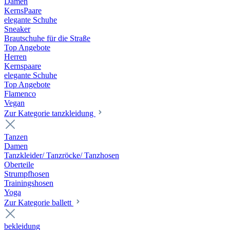
Damen
KernsPaare
elegante Schuhe
Sneaker
Brautschuhe für die Straße
Top Angebote
Herren
Kernspaare
elegante Schuhe
Top Angebote
Flamenco
Vegan
Zur Kategorie tanzkleidung
Tanzen
Damen
Tanzkleider/ Tanzröcke/ Tanzhosen
Oberteile
Strumpfhosen
Trainingshosen
Yoga
Zur Kategorie ballett
bekleidung