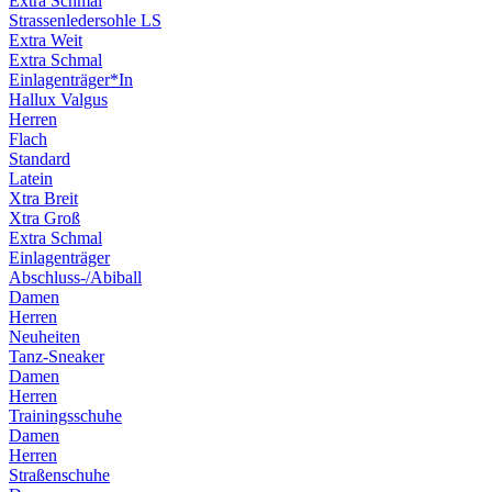
Extra Schmal
Strassenledersohle LS
Extra Weit
Extra Schmal
Einlagenträger*In
Hallux Valgus
Herren
Flach
Standard
Latein
Xtra Breit
Xtra Groß
Extra Schmal
Einlagenträger
Abschluss-/Abiball
Damen
Herren
Neuheiten
Tanz-Sneaker
Damen
Herren
Trainingsschuhe
Damen
Herren
Straßenschuhe