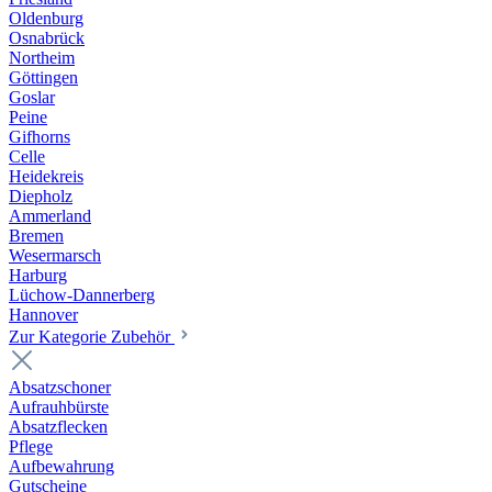
Oldenburg
Osnabrück
Northeim
Göttingen
Goslar
Peine
Gifhorns
Celle
Heidekreis
Diepholz
Ammerland
Bremen
Wesermarsch
Harburg
Lüchow-Dannerberg
Hannover
Zur Kategorie Zubehör
Absatzschoner
Aufrauhbürste
Absatzflecken
Pflege
Aufbewahrung
Gutscheine