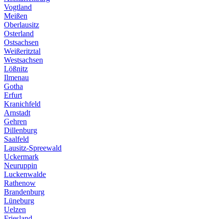
Vogtland
Meißen
Oberlausitz
Osterland
Ostsachsen
Weißeritztal
Westsachsen
Lößnitz
Ilmenau
Gotha
Erfurt
Kranichfeld
Arnstadt
Gehren
Dillenburg
Saalfeld
Lausitz-Spreewald
Uckermark
Neuruppin
Luckenwalde
Rathenow
Brandenburg
Lüneburg
Uelzen
Friesland