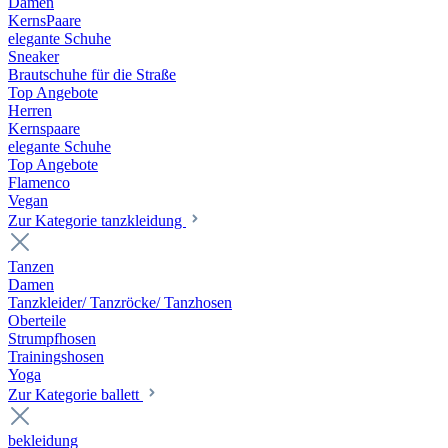
Damen
KernsPaare
elegante Schuhe
Sneaker
Brautschuhe für die Straße
Top Angebote
Herren
Kernspaare
elegante Schuhe
Top Angebote
Flamenco
Vegan
Zur Kategorie tanzkleidung
Tanzen
Damen
Tanzkleider/ Tanzröcke/ Tanzhosen
Oberteile
Strumpfhosen
Trainingshosen
Yoga
Zur Kategorie ballett
bekleidung