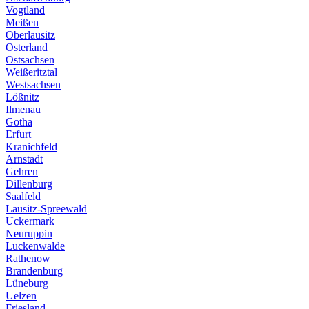
Vogtland
Meißen
Oberlausitz
Osterland
Ostsachsen
Weißeritztal
Westsachsen
Lößnitz
Ilmenau
Gotha
Erfurt
Kranichfeld
Arnstadt
Gehren
Dillenburg
Saalfeld
Lausitz-Spreewald
Uckermark
Neuruppin
Luckenwalde
Rathenow
Brandenburg
Lüneburg
Uelzen
Friesland