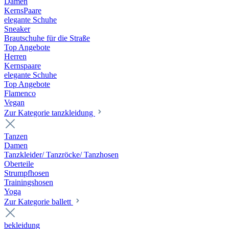
Damen
KernsPaare
elegante Schuhe
Sneaker
Brautschuhe für die Straße
Top Angebote
Herren
Kernspaare
elegante Schuhe
Top Angebote
Flamenco
Vegan
Zur Kategorie tanzkleidung
Tanzen
Damen
Tanzkleider/ Tanzröcke/ Tanzhosen
Oberteile
Strumpfhosen
Trainingshosen
Yoga
Zur Kategorie ballett
bekleidung