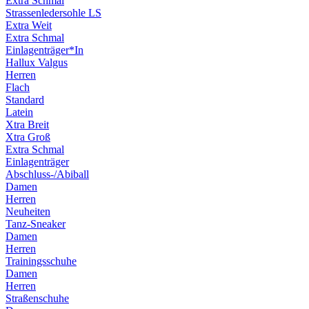
Extra Schmal
Strassenledersohle LS
Extra Weit
Extra Schmal
Einlagenträger*In
Hallux Valgus
Herren
Flach
Standard
Latein
Xtra Breit
Xtra Groß
Extra Schmal
Einlagenträger
Abschluss-/Abiball
Damen
Herren
Neuheiten
Tanz-Sneaker
Damen
Herren
Trainingsschuhe
Damen
Herren
Straßenschuhe