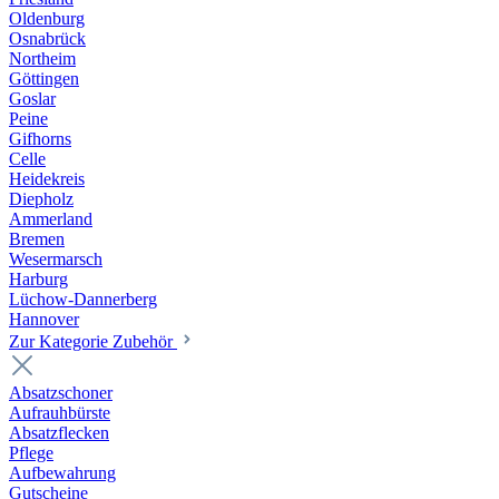
Oldenburg
Osnabrück
Northeim
Göttingen
Goslar
Peine
Gifhorns
Celle
Heidekreis
Diepholz
Ammerland
Bremen
Wesermarsch
Harburg
Lüchow-Dannerberg
Hannover
Zur Kategorie Zubehör
Absatzschoner
Aufrauhbürste
Absatzflecken
Pflege
Aufbewahrung
Gutscheine