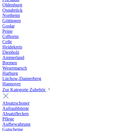
Oldenburg
Osnabrück
Northeim
Göttingen
Goslar
Peine
Gifhorns
Celle
Heidekreis
Diepholz
Ammerland
Bremen
Wesermarsch
Harburg
Lüchow-Dannerberg
Hannover
Zur Kategorie Zubehör
Absatzschoner
Aufrauhbürste
Absatzflecken
Pflege
Aufbewahrung
Gutscheine