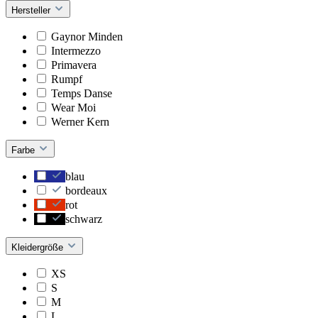
Hersteller
Gaynor Minden
Intermezzo
Primavera
Rumpf
Temps Danse
Wear Moi
Werner Kern
Farbe
blau
bordeaux
rot
schwarz
Kleidergröße
XS
S
M
L