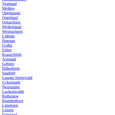
Vogtland
Meißen
Oberlausitz
Osterland
Ostsachsen
Weißeritztal
Westsachsen
Lößnitz
Ilmenau
Gotha
Erfurt
Kranichfeld
Arnstadt
Gehren
Dillenburg
Saalfeld
Lausitz-Spreewald
Uckermark
Neuruppin
Luckenwalde
Rathenow
Brandenburg
Lüneburg
Uelzen
Friesland