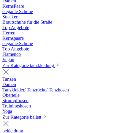
Damen
KernsPaare
elegante Schuhe
Sneaker
Brautschuhe für die Straße
Top Angebote
Herren
Kernspaare
elegante Schuhe
Top Angebote
Flamenco
Vegan
Zur Kategorie tanzkleidung
Tanzen
Damen
Tanzkleider/ Tanzröcke/ Tanzhosen
Oberteile
Strumpfhosen
Trainingshosen
Yoga
Zur Kategorie ballett
bekleidung