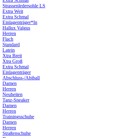
Extra Schmal
Strassenledersohle LS
Extra Weit
Extra Schmal
Einlagenträger*In
Hallux Valgus
Herren
Flach
Standard
Latein
Xtra Breit
Xtra Groß
Extra Schmal
Einlagenträger
Abschluss-/Abiball
Damen
Herren
Neuheiten
Tanz-Sneaker
Damen
Herren
Trainingsschuhe
Damen
Herren
Straßenschuhe