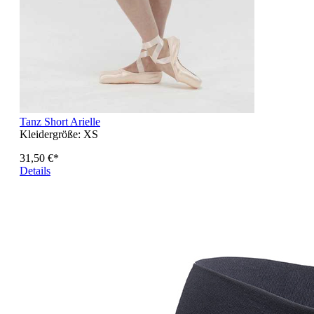
Tanz Short Arielle
Kleidergröße:
XS
31,50 €*
Details