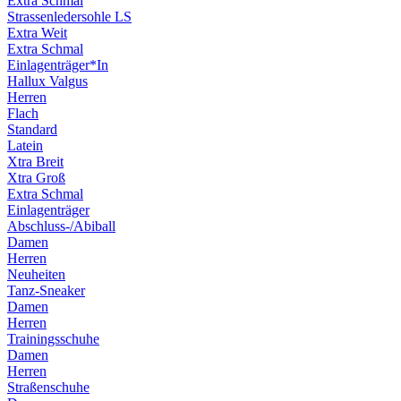
Extra Schmal
Strassenledersohle LS
Extra Weit
Extra Schmal
Einlagenträger*In
Hallux Valgus
Herren
Flach
Standard
Latein
Xtra Breit
Xtra Groß
Extra Schmal
Einlagenträger
Abschluss-/Abiball
Damen
Herren
Neuheiten
Tanz-Sneaker
Damen
Herren
Trainingsschuhe
Damen
Herren
Straßenschuhe