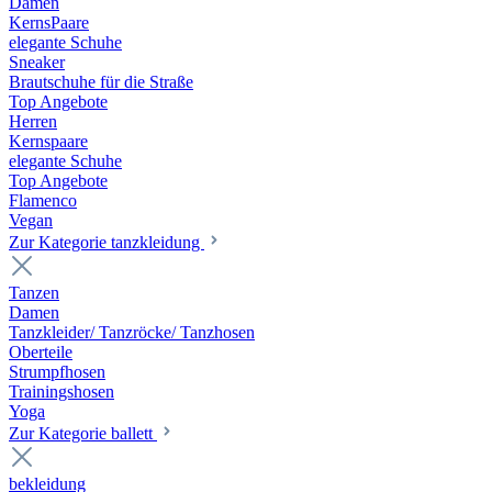
Damen
KernsPaare
elegante Schuhe
Sneaker
Brautschuhe für die Straße
Top Angebote
Herren
Kernspaare
elegante Schuhe
Top Angebote
Flamenco
Vegan
Zur Kategorie tanzkleidung
Tanzen
Damen
Tanzkleider/ Tanzröcke/ Tanzhosen
Oberteile
Strumpfhosen
Trainingshosen
Yoga
Zur Kategorie ballett
bekleidung