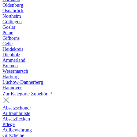
Oldenburg
Osnabrück
Northeim
Göttingen
Goslar
Peine
Gifhorns
Celle
Heidekreis
Diepholz
Ammerland
Bremen
Wesermarsch
Harburg
Lüchow-Dannerberg
Hannover
Zur Kategorie Zubehör
Absatzschoner
Aufrauhbürste
Absatzflecken
Pflege
Aufbewahrung
Gutscheine