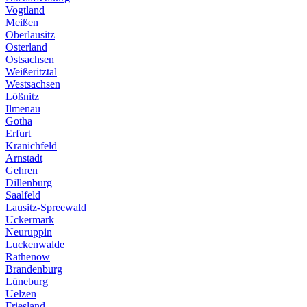
Vogtland
Meißen
Oberlausitz
Osterland
Ostsachsen
Weißeritztal
Westsachsen
Lößnitz
Ilmenau
Gotha
Erfurt
Kranichfeld
Arnstadt
Gehren
Dillenburg
Saalfeld
Lausitz-Spreewald
Uckermark
Neuruppin
Luckenwalde
Rathenow
Brandenburg
Lüneburg
Uelzen
Friesland