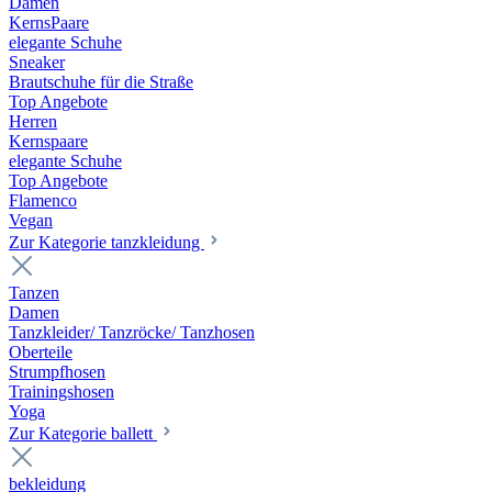
Damen
KernsPaare
elegante Schuhe
Sneaker
Brautschuhe für die Straße
Top Angebote
Herren
Kernspaare
elegante Schuhe
Top Angebote
Flamenco
Vegan
Zur Kategorie tanzkleidung
Tanzen
Damen
Tanzkleider/ Tanzröcke/ Tanzhosen
Oberteile
Strumpfhosen
Trainingshosen
Yoga
Zur Kategorie ballett
bekleidung