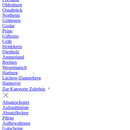
Oldenburg
Osnabrück
Northeim
Göttingen
Goslar
Peine
Gifhorns
Celle
Heidekreis
Diepholz
Ammerland
Bremen
Wesermarsch
Harburg
Lüchow-Dannerberg
Hannover
Zur Kategorie Zubehör
Absatzschoner
Aufrauhbürste
Absatzflecken
Pflege
Aufbewahrung
Gutscheine