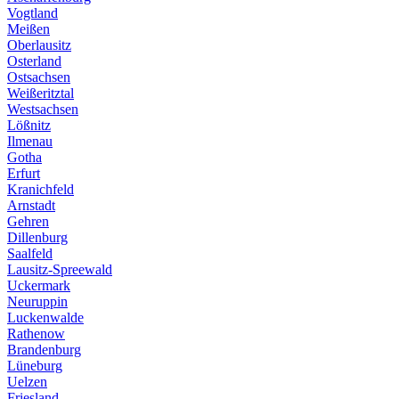
Vogtland
Meißen
Oberlausitz
Osterland
Ostsachsen
Weißeritztal
Westsachsen
Lößnitz
Ilmenau
Gotha
Erfurt
Kranichfeld
Arnstadt
Gehren
Dillenburg
Saalfeld
Lausitz-Spreewald
Uckermark
Neuruppin
Luckenwalde
Rathenow
Brandenburg
Lüneburg
Uelzen
Friesland