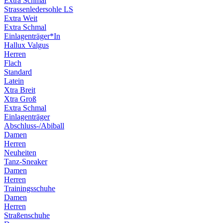
Extra Schmal
Strassenledersohle LS
Extra Weit
Extra Schmal
Einlagenträger*In
Hallux Valgus
Herren
Flach
Standard
Latein
Xtra Breit
Xtra Groß
Extra Schmal
Einlagenträger
Abschluss-/Abiball
Damen
Herren
Neuheiten
Tanz-Sneaker
Damen
Herren
Trainingsschuhe
Damen
Herren
Straßenschuhe