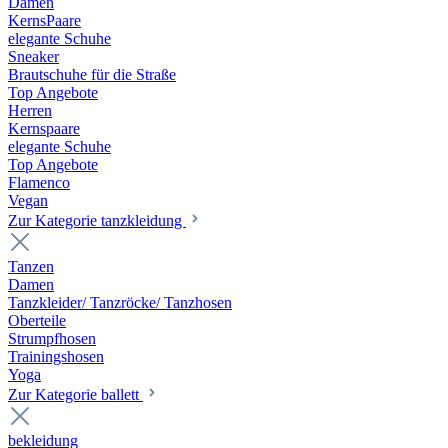
Damen
KernsPaare
elegante Schuhe
Sneaker
Brautschuhe für die Straße
Top Angebote
Herren
Kernspaare
elegante Schuhe
Top Angebote
Flamenco
Vegan
Zur Kategorie tanzkleidung
Tanzen
Damen
Tanzkleider/ Tanzröcke/ Tanzhosen
Oberteile
Strumpfhosen
Trainingshosen
Yoga
Zur Kategorie ballett
bekleidung