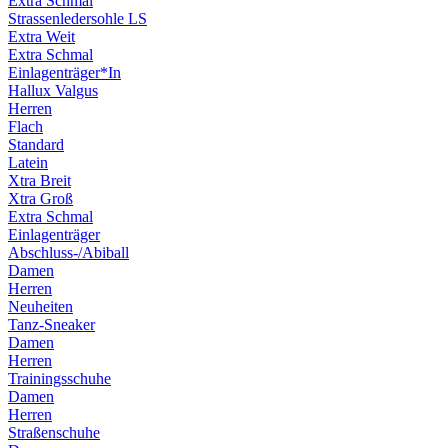
Extra Schmal
Strassenledersohle LS
Extra Weit
Extra Schmal
Einlagenträger*In
Hallux Valgus
Herren
Flach
Standard
Latein
Xtra Breit
Xtra Groß
Extra Schmal
Einlagenträger
Abschluss-/Abiball
Damen
Herren
Neuheiten
Tanz-Sneaker
Damen
Herren
Trainingsschuhe
Damen
Herren
Straßenschuhe