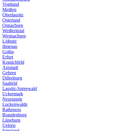
Vogtland
Meißen
Oberlausitz
Osterland
Ostsachsen
Weißeritztal
Westsachsen
Lößnitz
Ilmenau
Gotha
Erfurt
Kranichfeld
Arnstadt
Gehren
Dillenburg
Saalfeld
Lausitz-Spreewald
Uckermark
Neuruppin
Luckenwalde
Rathenow
Brandenburg
Lüneburg
Uelzen
Friesland