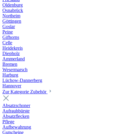
Oldenburg
Osnabrück
Northeim
Göttingen
Goslar
Peine
Gifhorns
Celle
Heidekreis
Diepholz
Ammerland
Bremen
Wesermarsch
Harburg
Lüchow-Dannerberg
Hannover
Zur Kategorie Zubehör
Absatzschoner
Aufrauhbürste
Absatzflecken
Pflege
Aufbewahrung
Gutscheine