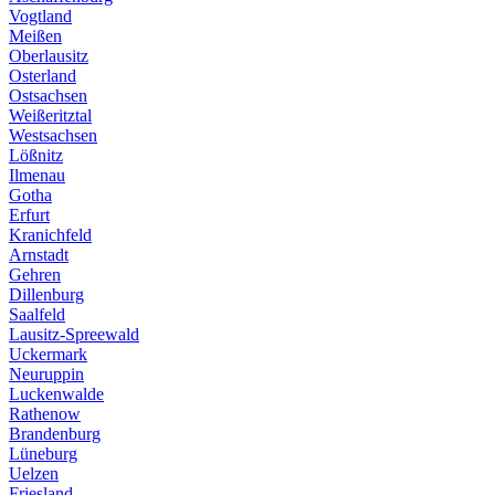
Vogtland
Meißen
Oberlausitz
Osterland
Ostsachsen
Weißeritztal
Westsachsen
Lößnitz
Ilmenau
Gotha
Erfurt
Kranichfeld
Arnstadt
Gehren
Dillenburg
Saalfeld
Lausitz-Spreewald
Uckermark
Neuruppin
Luckenwalde
Rathenow
Brandenburg
Lüneburg
Uelzen
Friesland