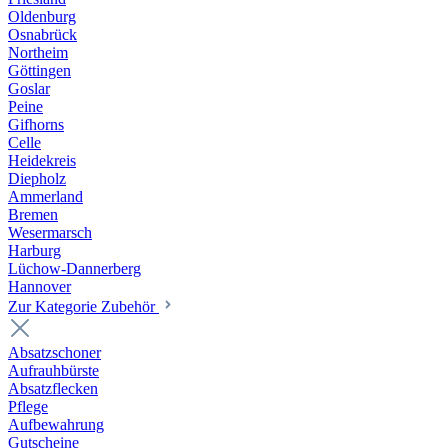
Oldenburg
Osnabrück
Northeim
Göttingen
Goslar
Peine
Gifhorns
Celle
Heidekreis
Diepholz
Ammerland
Bremen
Wesermarsch
Harburg
Lüchow-Dannerberg
Hannover
Zur Kategorie Zubehör
Absatzschoner
Aufrauhbürste
Absatzflecken
Pflege
Aufbewahrung
Gutscheine