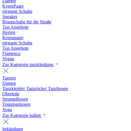
Damen
KernsPaare
elegante Schuhe
Sneaker
Brautschuhe für die Straße
Top Angebote
Herren
Kernspaare
elegante Schuhe
Top Angebote
Flamenco
Vegan
Zur Kategorie tanzkleidung
Tanzen
Damen
Tanzkleider/ Tanzröcke/ Tanzhosen
Oberteile
Strumpfhosen
Trainingshosen
Yoga
Zur Kategorie ballett
bekleidung