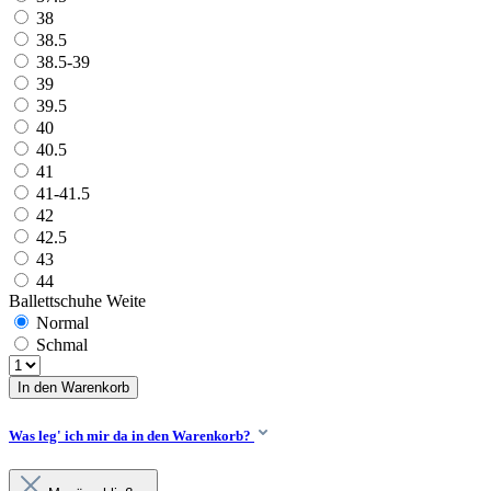
38
38.5
38.5-39
39
39.5
40
40.5
41
41-41.5
42
42.5
43
44
Ballettschuhe Weite
Normal
Schmal
In den Warenkorb
Was leg' ich mir da in den Warenkorb?