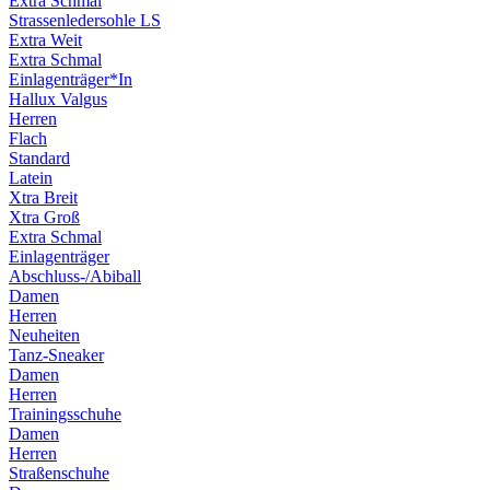
Extra Schmal
Strassenledersohle LS
Extra Weit
Extra Schmal
Einlagenträger*In
Hallux Valgus
Herren
Flach
Standard
Latein
Xtra Breit
Xtra Groß
Extra Schmal
Einlagenträger
Abschluss-/Abiball
Damen
Herren
Neuheiten
Tanz-Sneaker
Damen
Herren
Trainingsschuhe
Damen
Herren
Straßenschuhe