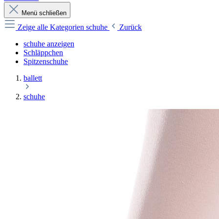
Menü schließen
Zeige alle Kategorien
schuhe
Zurück
schuhe anzeigen
Schläppchen
Spitzenschuhe
ballett
schuhe