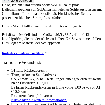
Menü schließen
Hallo, ich bin "Ballettschläppchen-SD16 ballet pink"
Ballettschläppchen von SoDanca mit geteilter Sohle aus Elastan mit
Gummibund für optimale Flexibilität. Ein klassischer Schuh,
passend zu üblichen Strumpfhosenfarben.
Dieses Modell fällt kleiner aus, als Straßenschuhgrößen.
Bei diesem Modell sind die Größen 36,5 ; 38,5 ; 41 und 43
Kombigrößen, die mit der nächsten halben Größe zusammen fallen.
Dies liegt am Material der Schläppchen.
Kostenloser Umtausch im Store
Transparente Versandkosten
14 Tage Rückgaberecht
Transportkosten Standardversand:
€ 5,50 max. € 7,75 bei Bestellungen einer größeren Auswahl
Nach Österreich: €17,00
Es fallen Rücksendekosten in Höhe von € 5,00 bzw. von AT
€10,00 an
Retourenetikett gibt's von uns
Klicke hier für weitere Informationen.
Link zu DHL Retouren-Aufkleber in der Bestellbestätigungs-