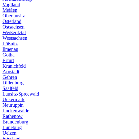
Vogtland
Meißen
Oberlausitz
Osterland
Ostsachsen
Weißeritztal
Westsachsen
Lößnitz
Ilmenau
Gotha
Erfurt
Kranichfeld
Arnstadt
Gehren
Dillenburg
Saalfeld
Lausitz-Spreewald
Uckermark
Neuruppin
Luckenwalde
Rathenow
Brandenburg
Lüneburg
Uelzen
Friesland