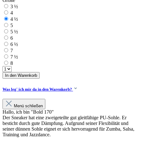
Größe
3 ½
4
4 ½
5
5 ½
6
6 ½
7
7 ½
8
In den Warenkorb
Was leg' ich mir da in den Warenkorb?
Menü schließen
Hallo, ich bin "Bold 170"
Der Sneaker hat eine zweigeteilte gut gleitfähige PU-Sohle. Er
besticht durch gute Dämpfung. Aufgrund seiner Flexibilität und
seiner dünnen Sohle eignet er sich hervorragend für Zumba, Salsa,
Training und Jazzdance.