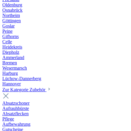
Oldenburg
Osnabrück
Northeim
Göttingen
Goslar
Peine
Gifhorns
Celle
Heidekreis
Diepholz
Ammerland
Bremen
Wesermarsch
Harburg
Lüchow-Dannerberg
Hannover
Zur Kategorie Zubehör
Absatzschoner
Aufrauhbürste
Absatzflecken
Pflege
Aufbewahrung
Gutscheine