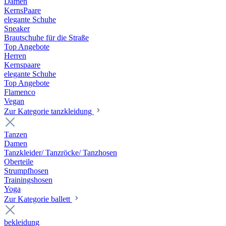
Damen
KernsPaare
elegante Schuhe
Sneaker
Brautschuhe für die Straße
Top Angebote
Herren
Kernspaare
elegante Schuhe
Top Angebote
Flamenco
Vegan
Zur Kategorie tanzkleidung
Tanzen
Damen
Tanzkleider/ Tanzröcke/ Tanzhosen
Oberteile
Strumpfhosen
Trainingshosen
Yoga
Zur Kategorie ballett
bekleidung