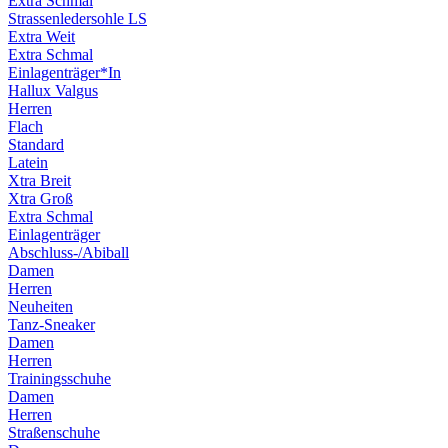
Extra Schmal
Strassenledersohle LS
Extra Weit
Extra Schmal
Einlagenträger*In
Hallux Valgus
Herren
Flach
Standard
Latein
Xtra Breit
Xtra Groß
Extra Schmal
Einlagenträger
Abschluss-/Abiball
Damen
Herren
Neuheiten
Tanz-Sneaker
Damen
Herren
Trainingsschuhe
Damen
Herren
Straßenschuhe