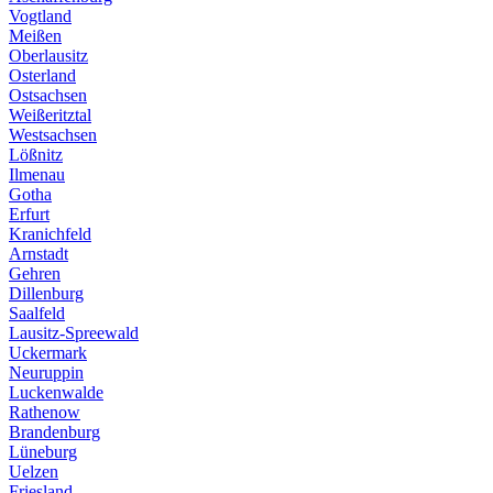
Vogtland
Meißen
Oberlausitz
Osterland
Ostsachsen
Weißeritztal
Westsachsen
Lößnitz
Ilmenau
Gotha
Erfurt
Kranichfeld
Arnstadt
Gehren
Dillenburg
Saalfeld
Lausitz-Spreewald
Uckermark
Neuruppin
Luckenwalde
Rathenow
Brandenburg
Lüneburg
Uelzen
Friesland