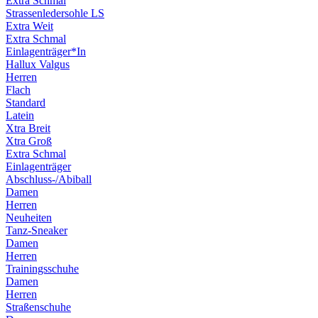
Extra Schmal
Strassenledersohle LS
Extra Weit
Extra Schmal
Einlagenträger*In
Hallux Valgus
Herren
Flach
Standard
Latein
Xtra Breit
Xtra Groß
Extra Schmal
Einlagenträger
Abschluss-/Abiball
Damen
Herren
Neuheiten
Tanz-Sneaker
Damen
Herren
Trainingsschuhe
Damen
Herren
Straßenschuhe