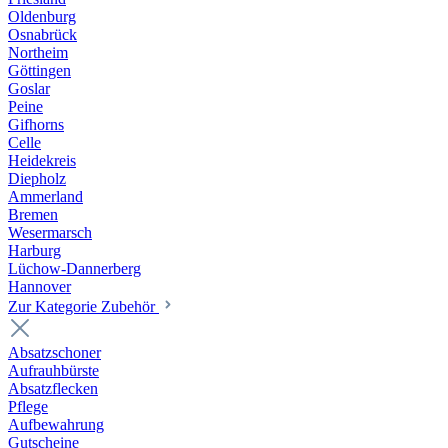
Oldenburg
Osnabrück
Northeim
Göttingen
Goslar
Peine
Gifhorns
Celle
Heidekreis
Diepholz
Ammerland
Bremen
Wesermarsch
Harburg
Lüchow-Dannerberg
Hannover
Zur Kategorie Zubehör
Absatzschoner
Aufrauhbürste
Absatzflecken
Pflege
Aufbewahrung
Gutscheine