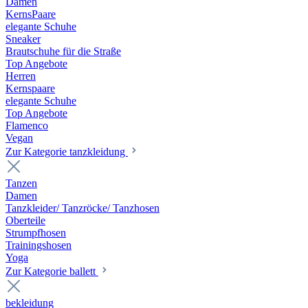
Damen
KernsPaare
elegante Schuhe
Sneaker
Brautschuhe für die Straße
Top Angebote
Herren
Kernspaare
elegante Schuhe
Top Angebote
Flamenco
Vegan
Zur Kategorie tanzkleidung
Tanzen
Damen
Tanzkleider/ Tanzröcke/ Tanzhosen
Oberteile
Strumpfhosen
Trainingshosen
Yoga
Zur Kategorie ballett
bekleidung