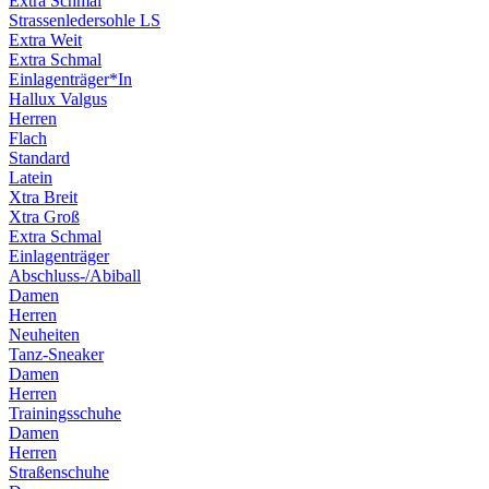
Extra Schmal
Strassenledersohle LS
Extra Weit
Extra Schmal
Einlagenträger*In
Hallux Valgus
Herren
Flach
Standard
Latein
Xtra Breit
Xtra Groß
Extra Schmal
Einlagenträger
Abschluss-/Abiball
Damen
Herren
Neuheiten
Tanz-Sneaker
Damen
Herren
Trainingsschuhe
Damen
Herren
Straßenschuhe