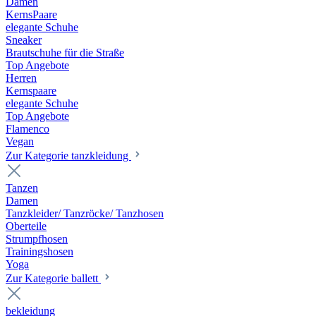
Damen
KernsPaare
elegante Schuhe
Sneaker
Brautschuhe für die Straße
Top Angebote
Herren
Kernspaare
elegante Schuhe
Top Angebote
Flamenco
Vegan
Zur Kategorie tanzkleidung
Tanzen
Damen
Tanzkleider/ Tanzröcke/ Tanzhosen
Oberteile
Strumpfhosen
Trainingshosen
Yoga
Zur Kategorie ballett
bekleidung