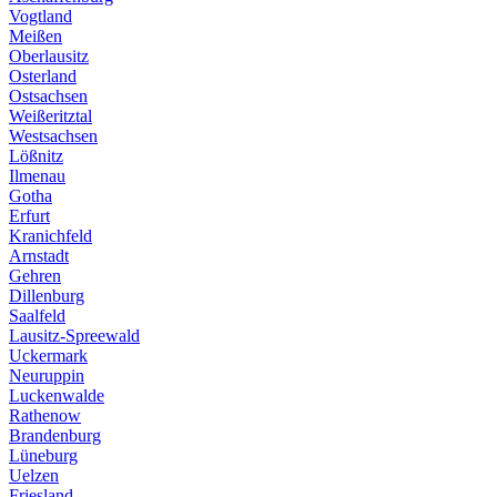
Vogtland
Meißen
Oberlausitz
Osterland
Ostsachsen
Weißeritztal
Westsachsen
Lößnitz
Ilmenau
Gotha
Erfurt
Kranichfeld
Arnstadt
Gehren
Dillenburg
Saalfeld
Lausitz-Spreewald
Uckermark
Neuruppin
Luckenwalde
Rathenow
Brandenburg
Lüneburg
Uelzen
Friesland