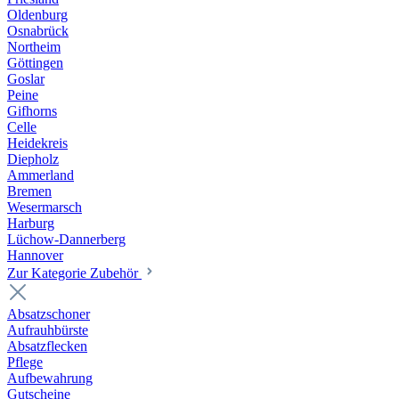
Oldenburg
Osnabrück
Northeim
Göttingen
Goslar
Peine
Gifhorns
Celle
Heidekreis
Diepholz
Ammerland
Bremen
Wesermarsch
Harburg
Lüchow-Dannerberg
Hannover
Zur Kategorie Zubehör
Absatzschoner
Aufrauhbürste
Absatzflecken
Pflege
Aufbewahrung
Gutscheine