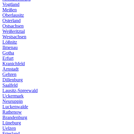
Vogtland
Meißen
Oberlausitz
Osterland
Ostsachsen
Weißeritztal
Westsachsen
Lößnitz
Ilmenau
Gotha
Erfurt
Kranichfeld
Arnstadt
Gehren
Dillenburg
Saalfeld
Lausitz-Spreewald
Uckermark
Neuruppin
Luckenwalde
Rathenow
Brandenburg
Lüneburg
Uelzen
Friesland