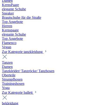
Damen
KernsPaare
elegante Schuhe
Sneaker
Brautschuhe für die Straße
Top Angebote
Herren
Kernspaare
elegante Schuhe
Top Angebote
Flamenco
Vegan
Zur Kategorie tanzkleidung
Tanzen
Damen
Tanzkleider/ Tanzröcke/ Tanzhosen
Oberteile
Strumpfhosen
Trainingshosen
Yoga
Zur Kategorie ballett
bekleidung