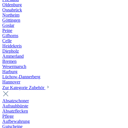
Oldenburg
Osnabrück
Northeim
Göttingen
Goslar
Peine
Gifhorns
Celle
Heidekreis
Diepholz
Ammerland
Bremen
Wesermarsch
Harburg
Lüchow-Dannerberg
Hannover
Zur Kategorie Zubehör
Absatzschoner
Aufrauhbürste
Absatzflecken
Pflege
Aufbewahrung
Gutscheine