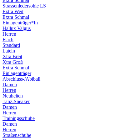
Extra Schmal
Strassenledersohle LS
Extra Weit
Extra Schmal
Einlagenträger*In
Hallux Valgus
Herren
Flach
Standard
Latein
Xtra Breit
Xtra Groß
Extra Schmal
Einlagenträger
Abschluss-/Abiball
Damen
Herren
Neuheiten
Tanz-Sneaker
Damen
Herren
Trainingsschuhe
Damen
Herren
Straßenschuhe