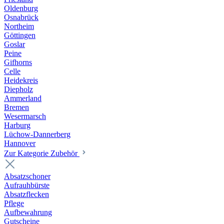
Oldenburg
Osnabrück
Northeim
Göttingen
Goslar
Peine
Gifhorns
Celle
Heidekreis
Diepholz
Ammerland
Bremen
Wesermarsch
Harburg
Lüchow-Dannerberg
Hannover
Zur Kategorie Zubehör
Absatzschoner
Aufrauhbürste
Absatzflecken
Pflege
Aufbewahrung
Gutscheine