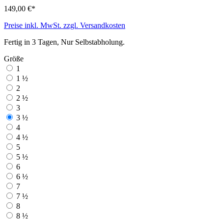
149,00 €*
Preise inkl. MwSt. zzgl. Versandkosten
Fertig in 3 Tagen, Nur Selbstabholung.
Größe
1
1 ½
2
2 ½
3
3 ½
4
4 ½
5
5 ½
6
6 ½
7
7 ½
8
8 ½