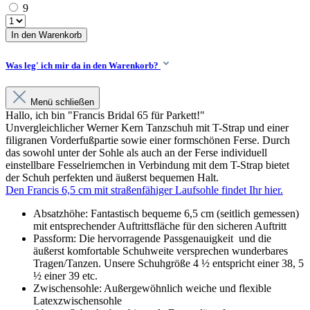
9
In den Warenkorb
Was leg' ich mir da in den Warenkorb?
Menü schließen
Hallo, ich bin "Francis Bridal 65 für Parkett!"
Unvergleichlicher Werner Kern Tanzschuh mit T-Strap und einer
filigranen Vorderfußpartie sowie einer formschönen Ferse. Durch
das sowohl unter der Sohle als auch an der Ferse individuell
einstellbare Fesselriemchen in Verbindung mit dem T-Strap bietet
der Schuh perfekten und äußerst bequemen Halt.
Den Francis 6,5 cm mit straßenfähiger Laufsohle findet Ihr hier.
Absatzhöhe: Fantastisch bequeme 6,5 cm (seitlich gemessen)
mit entsprechender Auftrittsfläche für den sicheren Auftritt
Passform: Die hervorragende Passgenauigkeit und die
äußerst komfortable Schuhweite versprechen wunderbares
Tragen/Tanzen. Unsere Schuhgröße 4 ½ entspricht einer 38, 5
½ einer 39 etc.
Zwischensohle: Außergewöhnlich weiche und flexible
Latexzwischensohle