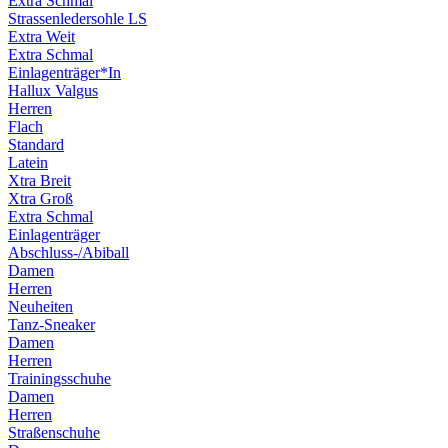
Extra Schmal
Strassenledersohle LS
Extra Weit
Extra Schmal
Einlagenträger*In
Hallux Valgus
Herren
Flach
Standard
Latein
Xtra Breit
Xtra Groß
Extra Schmal
Einlagenträger
Abschluss-/Abiball
Damen
Herren
Neuheiten
Tanz-Sneaker
Damen
Herren
Trainingsschuhe
Damen
Herren
Straßenschuhe