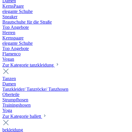
Damen
KernsPaare
elegante Schuhe
Sneaker
Brautschuhe für die Straße
Top Angebote
Herren
Kernspaare
elegante Schuhe
Top Angebote
Flamenco
Vegan
Zur Kategorie tanzkleidung
Tanzen
Damen
Tanzkleider/ Tanzröcke/ Tanzhosen
Oberteile
Strumpfhosen
Trainingshosen
Yoga
Zur Kategorie ballett
bekleidung