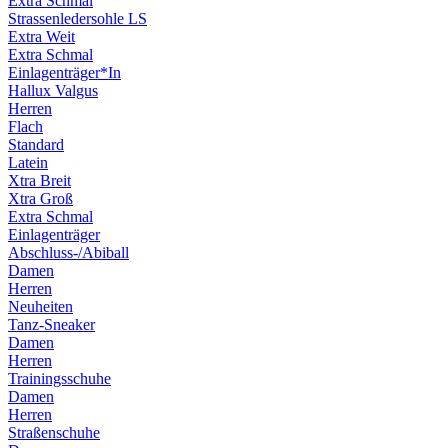
Extra Schmal
Strassenledersohle LS
Extra Weit
Extra Schmal
Einlagenträger*In
Hallux Valgus
Herren
Flach
Standard
Latein
Xtra Breit
Xtra Groß
Extra Schmal
Einlagenträger
Abschluss-/Abiball
Damen
Herren
Neuheiten
Tanz-Sneaker
Damen
Herren
Trainingsschuhe
Damen
Herren
Straßenschuhe