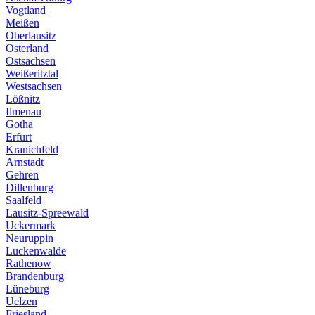
Vogtland
Meißen
Oberlausitz
Osterland
Ostsachsen
Weißeritztal
Westsachsen
Lößnitz
Ilmenau
Gotha
Erfurt
Kranichfeld
Arnstadt
Gehren
Dillenburg
Saalfeld
Lausitz-Spreewald
Uckermark
Neuruppin
Luckenwalde
Rathenow
Brandenburg
Lüneburg
Uelzen
Friesland