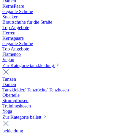
Damen
KernsPaare
elegante Schuhe
Sneaker
Brautschuhe für die Straße
Top Angebote
Herren
Kernspaare
elegante Schuhe
Top Angebote
Flamenco
Vegan
Zur Kategorie tanzkleidung
Tanzen
Damen
Tanzkleider/ Tanzröcke/ Tanzhosen
Oberteile
Strumpfhosen
Trainingshosen
Yoga
Zur Kategorie ballett
bekleidung