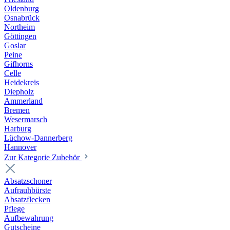
Oldenburg
Osnabrück
Northeim
Göttingen
Goslar
Peine
Gifhorns
Celle
Heidekreis
Diepholz
Ammerland
Bremen
Wesermarsch
Harburg
Lüchow-Dannerberg
Hannover
Zur Kategorie Zubehör
Absatzschoner
Aufrauhbürste
Absatzflecken
Pflege
Aufbewahrung
Gutscheine