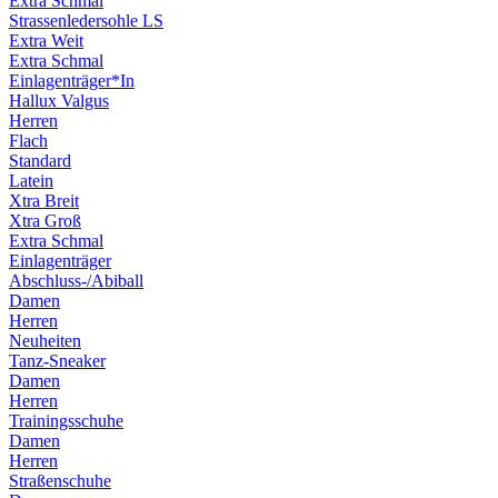
Extra Schmal
Strassenledersohle LS
Extra Weit
Extra Schmal
Einlagenträger*In
Hallux Valgus
Herren
Flach
Standard
Latein
Xtra Breit
Xtra Groß
Extra Schmal
Einlagenträger
Abschluss-/Abiball
Damen
Herren
Neuheiten
Tanz-Sneaker
Damen
Herren
Trainingsschuhe
Damen
Herren
Straßenschuhe