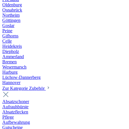
Oldenburg
Osnabrück
Northeim
Göttingen
Goslar
Peine
Gifhorns
Celle
Heidekreis
Diepholz
Ammerland
Bremen
Wesermarsch
Harburg
Lüchow-Dannerberg
Hannover
Zur Kategorie Zubehör
Absatzschoner
Aufrauhbürste
Absatzflecken
Pflege
Aufbewahrung
Gutscheine