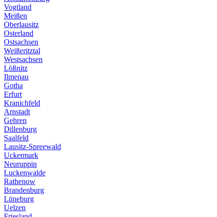
Vogtland
Meißen
Oberlausitz
Osterland
Ostsachsen
Weißeritztal
Westsachsen
Lößnitz
Ilmenau
Gotha
Erfurt
Kranichfeld
Arnstadt
Gehren
Dillenburg
Saalfeld
Lausitz-Spreewald
Uckermark
Neuruppin
Luckenwalde
Rathenow
Brandenburg
Lüneburg
Uelzen
Friesland