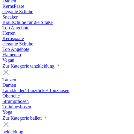
Damen
KernsPaare
elegante Schuhe
Sneaker
Brautschuhe für die Straße
Top Angebote
Herren
Kernspaare
elegante Schuhe
Top Angebote
Flamenco
Vegan
Zur Kategorie tanzkleidung
Tanzen
Damen
Tanzkleider/ Tanzröcke/ Tanzhosen
Oberteile
Strumpfhosen
Trainingshosen
Yoga
Zur Kategorie ballett
bekleidung