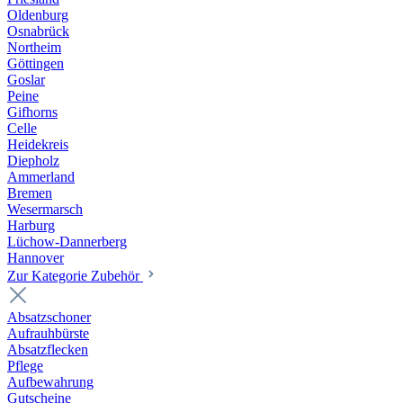
Oldenburg
Osnabrück
Northeim
Göttingen
Goslar
Peine
Gifhorns
Celle
Heidekreis
Diepholz
Ammerland
Bremen
Wesermarsch
Harburg
Lüchow-Dannerberg
Hannover
Zur Kategorie Zubehör
Absatzschoner
Aufrauhbürste
Absatzflecken
Pflege
Aufbewahrung
Gutscheine