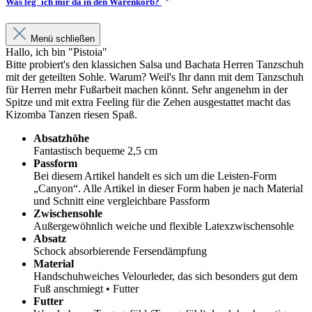
Was leg' ich mir da in den Warenkorb?
Menü schließen
Hallo, ich bin "Pistoia"
Bitte probiert's den klassichen Salsa und Bachata Herren Tanzschuh
mit der geteilten Sohle. Warum? Weil's Ihr dann mit dem Tanzschuh
für Herren mehr Fußarbeit machen könnt. Sehr angenehm in der
Spitze und mit extra Feeling für die Zehen ausgestattet macht das
Kizomba Tanzen riesen Spaß.
Absatzhöhe
Fantastisch bequeme 2,5 cm
Passform
Bei diesem Artikel handelt es sich um die Leisten-Form
„Canyon“. Alle Artikel in dieser Form haben je nach Material
und Schnitt eine vergleichbare Passform
Zwischensohle
Außergewöhnlich weiche und flexible Latexzwischensohle
Absatz
Schock absorbierende Fersendämpfung
Material
Handschuhweiches Velourleder, das sich besonders gut dem
Fuß anschmiegt • Futter
Futter