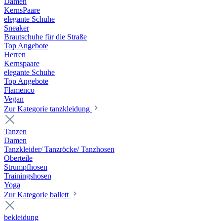
Damen
KernsPaare
elegante Schuhe
Sneaker
Brautschuhe für die Straße
Top Angebote
Herren
Kernspaare
elegante Schuhe
Top Angebote
Flamenco
Vegan
Zur Kategorie tanzkleidung
Tanzen
Damen
Tanzkleider/ Tanzröcke/ Tanzhosen
Oberteile
Strumpfhosen
Trainingshosen
Yoga
Zur Kategorie ballett
bekleidung