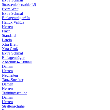
Extra Schmal
Strassenledersohle LS
Extra Weit
Extra Schmal
Einlagenträger*In
Hallux Valgus
Herren
Flach
Standard
Latein
Xtra Breit
Xtra Groß
Extra Schmal
Einlagenträger
Abschluss-/Abiball
Damen
Herren
Neuheiten
Tanz-Sneaker
Damen
Herren
Trainingsschuhe
Damen
Herren
Straßenschuhe