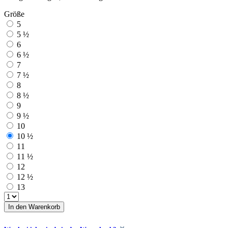
Größe
5
5 ½
6
6 ½
7
7 ½
8
8 ½
9
9 ½
10
10 ½
11
11 ½
12
12 ½
13
In den Warenkorb