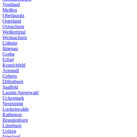
Vogtland
Meißen
Oberlausitz
Osterland
Ostsachsen
Weißeritztal
Westsachsen
Lößnitz
Ilmenau
Gotha
Erfurt
Kranichfeld
Arnstadt
Gehren
Dillenburg
Saalfeld
Lausitz-Spreewald
Uckermark
Neuruppin
Luckenwalde
Rathenow
Brandenburg
Lüneburg
Uelzen
Friesland