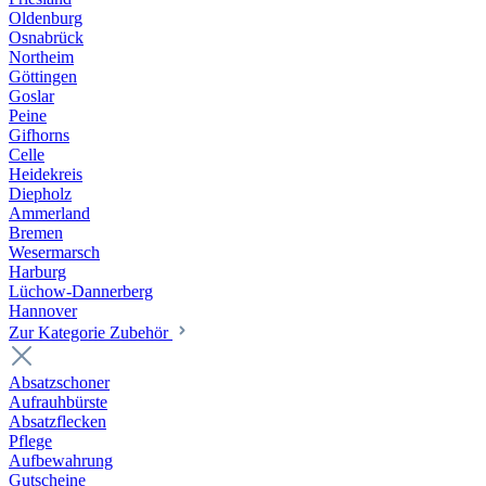
Oldenburg
Osnabrück
Northeim
Göttingen
Goslar
Peine
Gifhorns
Celle
Heidekreis
Diepholz
Ammerland
Bremen
Wesermarsch
Harburg
Lüchow-Dannerberg
Hannover
Zur Kategorie Zubehör
Absatzschoner
Aufrauhbürste
Absatzflecken
Pflege
Aufbewahrung
Gutscheine