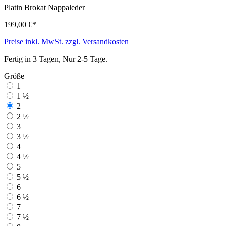
Platin
Brokat Nappaleder
199,00 €*
Preise inkl. MwSt. zzgl. Versandkosten
Fertig in 3 Tagen, Nur 2-5 Tage.
Größe
1
1 ½
2
2 ½
3
3 ½
4
4 ½
5
5 ½
6
6 ½
7
7 ½