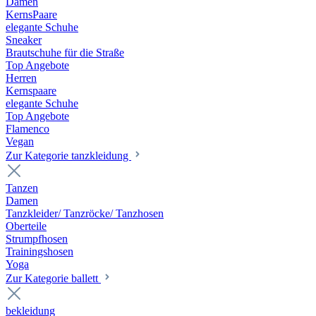
Damen
KernsPaare
elegante Schuhe
Sneaker
Brautschuhe für die Straße
Top Angebote
Herren
Kernspaare
elegante Schuhe
Top Angebote
Flamenco
Vegan
Zur Kategorie tanzkleidung
Tanzen
Damen
Tanzkleider/ Tanzröcke/ Tanzhosen
Oberteile
Strumpfhosen
Trainingshosen
Yoga
Zur Kategorie ballett
bekleidung