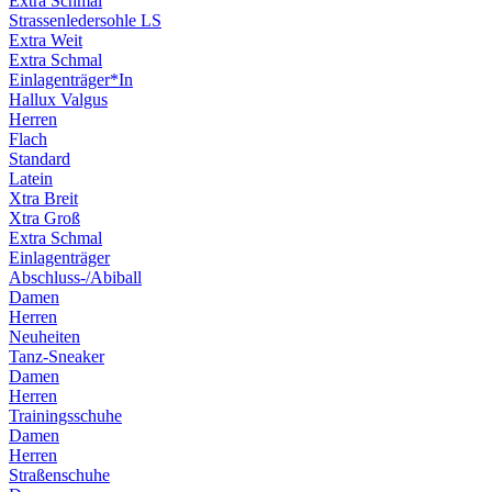
Extra Schmal
Strassenledersohle LS
Extra Weit
Extra Schmal
Einlagenträger*In
Hallux Valgus
Herren
Flach
Standard
Latein
Xtra Breit
Xtra Groß
Extra Schmal
Einlagenträger
Abschluss-/Abiball
Damen
Herren
Neuheiten
Tanz-Sneaker
Damen
Herren
Trainingsschuhe
Damen
Herren
Straßenschuhe