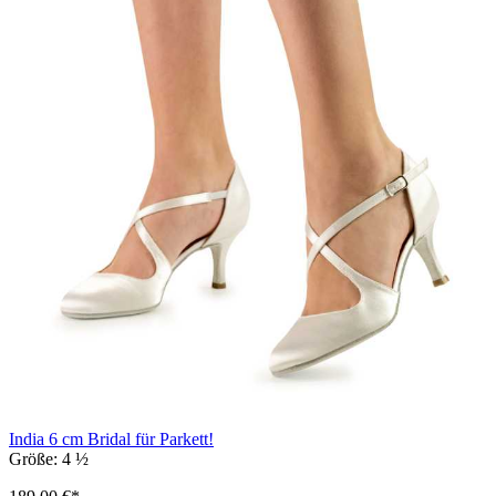
India 6 cm Bridal für Parkett!
Größe:
4 ½