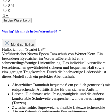
8
8 ½
9
In den Warenkorb
Was leg' ich mir da in den Warenkorb?
Menü schließen
Hallo, ich bin "Scarlet LS*"
Verführerischer Nueva Epoca Tanzschuh von Werner Kern. Ein
besonderer Eyecatcher im Vorderfußbereich ist eine
schmetterlingsförmige Linienführung. Das individuell verstellbare
Fesselriemchen gewährleistet sicheren und bequemen Halt sowie
einzigartigen Tragekomfort. Durch die hochwertige Ledersohle ist
dieses Modell auch ein perfekter Abendschuh.
Absatzhöhe: Traumhaft bequeme 6 cm (seitlich gemessen) mit
entsprechender Auftrittsfläche für den sicheren Auftritt
Leisten: Die fantastische Passgenauigkeit und die äußerst
komfortable Schuhweite versprechen wunderbares Tragen
(Tanzen)
Zwischensohle: Superweiche, flexible Latexzwischensohle
Absatz: Schock absorbierende Fersendämpfung