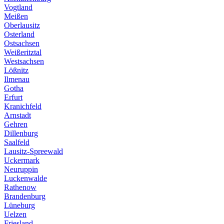
Vogtland
Meißen
Oberlausitz
Osterland
Ostsachsen
Weißeritztal
Westsachsen
Lößnitz
Ilmenau
Gotha
Erfurt
Kranichfeld
Arnstadt
Gehren
Dillenburg
Saalfeld
Lausitz-Spreewald
Uckermark
Neuruppin
Luckenwalde
Rathenow
Brandenburg
Lüneburg
Uelzen
Friesland