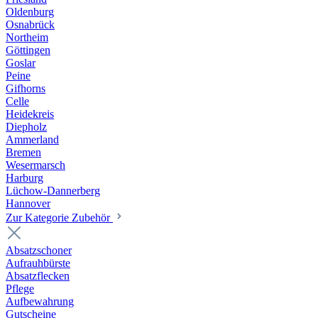
Oldenburg
Osnabrück
Northeim
Göttingen
Goslar
Peine
Gifhorns
Celle
Heidekreis
Diepholz
Ammerland
Bremen
Wesermarsch
Harburg
Lüchow-Dannerberg
Hannover
Zur Kategorie Zubehör
Absatzschoner
Aufrauhbürste
Absatzflecken
Pflege
Aufbewahrung
Gutscheine