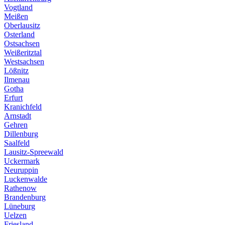
Vogtland
Meißen
Oberlausitz
Osterland
Ostsachsen
Weißeritztal
Westsachsen
Lößnitz
Ilmenau
Gotha
Erfurt
Kranichfeld
Arnstadt
Gehren
Dillenburg
Saalfeld
Lausitz-Spreewald
Uckermark
Neuruppin
Luckenwalde
Rathenow
Brandenburg
Lüneburg
Uelzen
Friesland