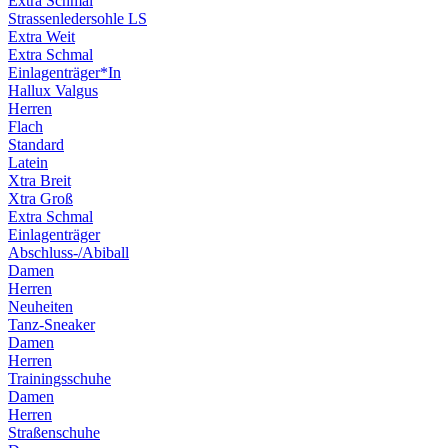
Extra Schmal
Strassenledersohle LS
Extra Weit
Extra Schmal
Einlagenträger*In
Hallux Valgus
Herren
Flach
Standard
Latein
Xtra Breit
Xtra Groß
Extra Schmal
Einlagenträger
Abschluss-/Abiball
Damen
Herren
Neuheiten
Tanz-Sneaker
Damen
Herren
Trainingsschuhe
Damen
Herren
Straßenschuhe