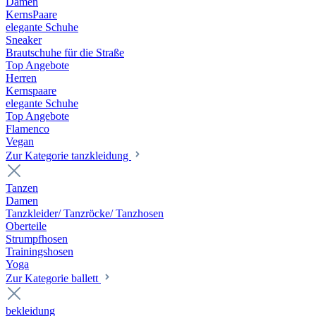
Damen
KernsPaare
elegante Schuhe
Sneaker
Brautschuhe für die Straße
Top Angebote
Herren
Kernspaare
elegante Schuhe
Top Angebote
Flamenco
Vegan
Zur Kategorie tanzkleidung
Tanzen
Damen
Tanzkleider/ Tanzröcke/ Tanzhosen
Oberteile
Strumpfhosen
Trainingshosen
Yoga
Zur Kategorie ballett
bekleidung