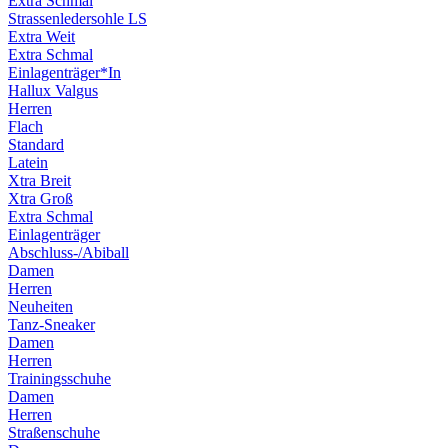
Extra Schmal
Strassenledersohle LS
Extra Weit
Extra Schmal
Einlagenträger*In
Hallux Valgus
Herren
Flach
Standard
Latein
Xtra Breit
Xtra Groß
Extra Schmal
Einlagenträger
Abschluss-/Abiball
Damen
Herren
Neuheiten
Tanz-Sneaker
Damen
Herren
Trainingsschuhe
Damen
Herren
Straßenschuhe