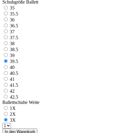
Schuhgröße Ballett
35
35.5
36
36.5
37
37.5
38
38.5
39
39.5
40
40.5
41
41.5
42
42.5
Ballettschuhe Weite
1X
2X
3X
In den Warenkorb