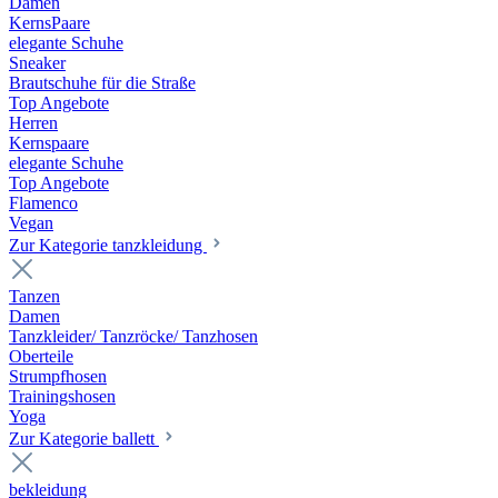
Damen
KernsPaare
elegante Schuhe
Sneaker
Brautschuhe für die Straße
Top Angebote
Herren
Kernspaare
elegante Schuhe
Top Angebote
Flamenco
Vegan
Zur Kategorie tanzkleidung
Tanzen
Damen
Tanzkleider/ Tanzröcke/ Tanzhosen
Oberteile
Strumpfhosen
Trainingshosen
Yoga
Zur Kategorie ballett
bekleidung