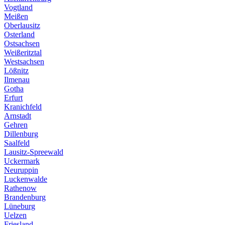
Vogtland
Meißen
Oberlausitz
Osterland
Ostsachsen
Weißeritztal
Westsachsen
Lößnitz
Ilmenau
Gotha
Erfurt
Kranichfeld
Arnstadt
Gehren
Dillenburg
Saalfeld
Lausitz-Spreewald
Uckermark
Neuruppin
Luckenwalde
Rathenow
Brandenburg
Lüneburg
Uelzen
Friesland