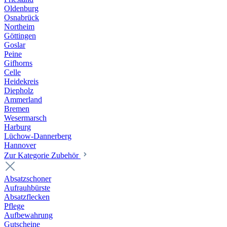
Oldenburg
Osnabrück
Northeim
Göttingen
Goslar
Peine
Gifhorns
Celle
Heidekreis
Diepholz
Ammerland
Bremen
Wesermarsch
Harburg
Lüchow-Dannerberg
Hannover
Zur Kategorie Zubehör
Absatzschoner
Aufrauhbürste
Absatzflecken
Pflege
Aufbewahrung
Gutscheine