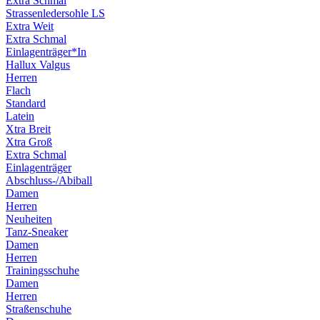
Extra Schmal
Strassenledersohle LS
Extra Weit
Extra Schmal
Einlagenträger*In
Hallux Valgus
Herren
Flach
Standard
Latein
Xtra Breit
Xtra Groß
Extra Schmal
Einlagenträger
Abschluss-/Abiball
Damen
Herren
Neuheiten
Tanz-Sneaker
Damen
Herren
Trainingsschuhe
Damen
Herren
Straßenschuhe