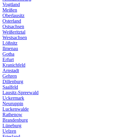
Vogtland
Meißen
Oberlausitz
Osterland
Ostsachsen
Weißeritztal
Westsachsen
Lößnitz
Ilmenau
Gotha
Erfurt
Kranichfeld
Arnstadt
Gehren
Dillenburg
Saalfeld
Lausitz-Spreewald
Uckermark
Neuruppin
Luckenwalde
Rathenow
Brandenburg
Lüneburg
Uelzen
Friesland