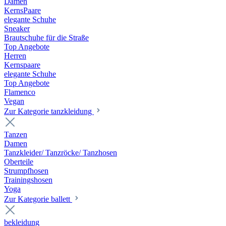
Damen
KernsPaare
elegante Schuhe
Sneaker
Brautschuhe für die Straße
Top Angebote
Herren
Kernspaare
elegante Schuhe
Top Angebote
Flamenco
Vegan
Zur Kategorie tanzkleidung
Tanzen
Damen
Tanzkleider/ Tanzröcke/ Tanzhosen
Oberteile
Strumpfhosen
Trainingshosen
Yoga
Zur Kategorie ballett
bekleidung