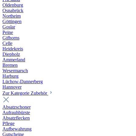
Oldenburg
Osnabrück
Northeim
Göttingen
Goslar
Peine
Gifhorns
Celle
Heidekreis
Diepholz
Ammerland
Bremen
Wesermarsch
Harburg
Lüchow-Dannerberg
Hannover
Zur Kategorie Zubehör
Absatzschoner
Aufrauhbürste
Absatzflecken
Pflege
Aufbewahrung
Gutscheine