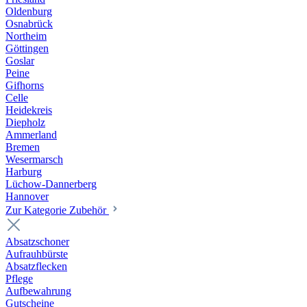
Oldenburg
Osnabrück
Northeim
Göttingen
Goslar
Peine
Gifhorns
Celle
Heidekreis
Diepholz
Ammerland
Bremen
Wesermarsch
Harburg
Lüchow-Dannerberg
Hannover
Zur Kategorie Zubehör
Absatzschoner
Aufrauhbürste
Absatzflecken
Pflege
Aufbewahrung
Gutscheine