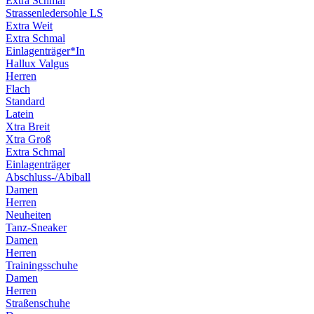
Extra Schmal
Strassenledersohle LS
Extra Weit
Extra Schmal
Einlagenträger*In
Hallux Valgus
Herren
Flach
Standard
Latein
Xtra Breit
Xtra Groß
Extra Schmal
Einlagenträger
Abschluss-/Abiball
Damen
Herren
Neuheiten
Tanz-Sneaker
Damen
Herren
Trainingsschuhe
Damen
Herren
Straßenschuhe