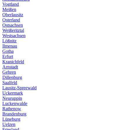
Vogtland
Meißen
Oberlausitz
Osterland
Ostsachsen
Weißeritztal
Westsachsen
Lößnitz
Ilmenau
Gotha
Erfurt
Kranichfeld
Arnstadt
Gehren
Dillenburg
Saalfeld
Lausitz-Spreewald
Uckermark
Neuruppin
Luckenwalde
Rathenow
Brandenburg
Lüneburg
Uelzen
Friesland