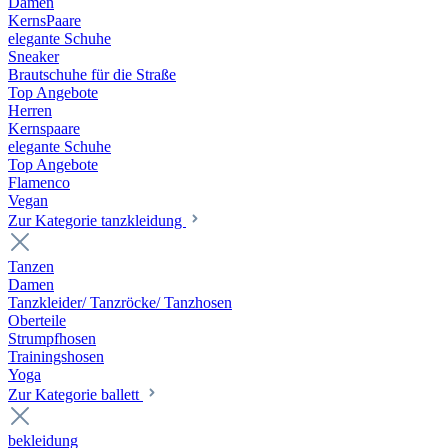
Damen
KernsPaare
elegante Schuhe
Sneaker
Brautschuhe für die Straße
Top Angebote
Herren
Kernspaare
elegante Schuhe
Top Angebote
Flamenco
Vegan
Zur Kategorie tanzkleidung
Tanzen
Damen
Tanzkleider/ Tanzröcke/ Tanzhosen
Oberteile
Strumpfhosen
Trainingshosen
Yoga
Zur Kategorie ballett
bekleidung