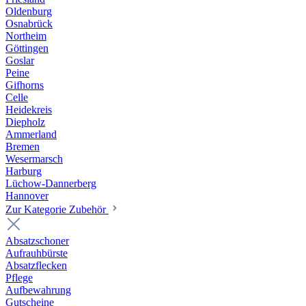
Oldenburg
Osnabrück
Northeim
Göttingen
Goslar
Peine
Gifhorns
Celle
Heidekreis
Diepholz
Ammerland
Bremen
Wesermarsch
Harburg
Lüchow-Dannerberg
Hannover
Zur Kategorie Zubehör
Absatzschoner
Aufrauhbürste
Absatzflecken
Pflege
Aufbewahrung
Gutscheine