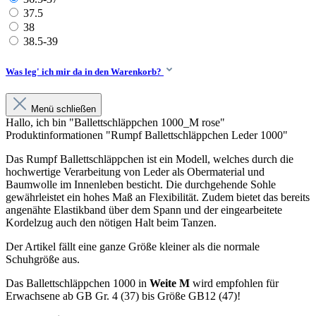
37.5
38
38.5-39
Was leg' ich mir da in den Warenkorb?
Menü schließen
Hallo, ich bin "Ballettschläppchen 1000_M rose"
Produktinformationen "Rumpf Ballettschläppchen Leder 1000"
Das Rumpf Ballettschläppchen ist ein Modell, welches durch die
hochwertige Verarbeitung von Leder als Obermaterial und
Baumwolle im Innenleben besticht. Die durchgehende Sohle
gewährleistet ein hohes Maß an Flexibilität. Zudem bietet das bereits
angenähte Elastikband über dem Spann und der eingearbeitete
Kordelzug auch den nötigen Halt beim Tanzen.
Der Artikel fällt eine ganze Größe kleiner als die normale
Schuhgröße aus.
Das Ballettschläppchen 1000 in
Weite M
wird empfohlen für
Erwachsene ab GB Gr. 4 (37) bis Größe GB12 (47)!