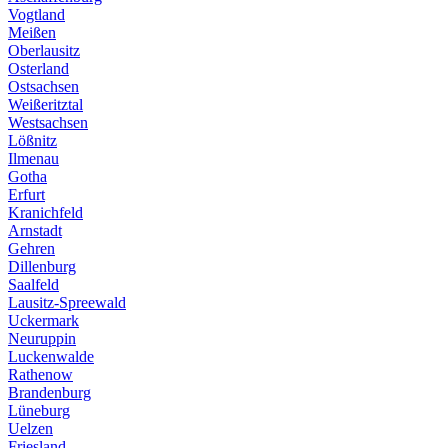
Vogtland
Meißen
Oberlausitz
Osterland
Ostsachsen
Weißeritztal
Westsachsen
Lößnitz
Ilmenau
Gotha
Erfurt
Kranichfeld
Arnstadt
Gehren
Dillenburg
Saalfeld
Lausitz-Spreewald
Uckermark
Neuruppin
Luckenwalde
Rathenow
Brandenburg
Lüneburg
Uelzen
Friesland