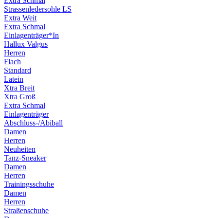
Extra Schmal
Strassenledersohle LS
Extra Weit
Extra Schmal
Einlagenträger*In
Hallux Valgus
Herren
Flach
Standard
Latein
Xtra Breit
Xtra Groß
Extra Schmal
Einlagenträger
Abschluss-/Abiball
Damen
Herren
Neuheiten
Tanz-Sneaker
Damen
Herren
Trainingsschuhe
Damen
Herren
Straßenschuhe