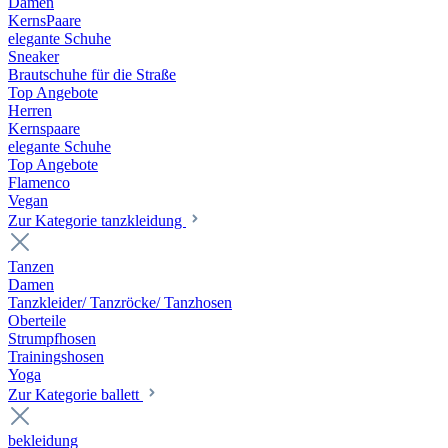
Damen
KernsPaare
elegante Schuhe
Sneaker
Brautschuhe für die Straße
Top Angebote
Herren
Kernspaare
elegante Schuhe
Top Angebote
Flamenco
Vegan
Zur Kategorie tanzkleidung
Tanzen
Damen
Tanzkleider/ Tanzröcke/ Tanzhosen
Oberteile
Strumpfhosen
Trainingshosen
Yoga
Zur Kategorie ballett
bekleidung