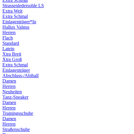
Extra Schmal
Strassenledersohle LS
Extra Weit
Extra Schmal
Einlagenträger*In
Hallux Valgus
Herren
Flach
Standard
Latein
Xtra Breit
Xtra Groß
Extra Schmal
Einlagenträger
Abschluss-/Abiball
Damen
Herren
Neuheiten
Tanz-Sneaker
Damen
Herren
Trainingsschuhe
Damen
Herren
Straßenschuhe