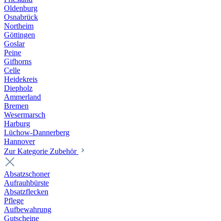
Oldenburg
Osnabrück
Northeim
Göttingen
Goslar
Peine
Gifhorns
Celle
Heidekreis
Diepholz
Ammerland
Bremen
Wesermarsch
Harburg
Lüchow-Dannerberg
Hannover
Zur Kategorie Zubehör
Absatzschoner
Aufrauhbürste
Absatzflecken
Pflege
Aufbewahrung
Gutscheine