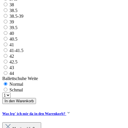
38
38.5
38.5-39
39
39.5
40
40.5
41
41-41.5
42
42.5
43
44
Ballettschuhe Weite
Normal
Schmal
In den Warenkorb
Was leg' ich mir da in den Warenkorb?