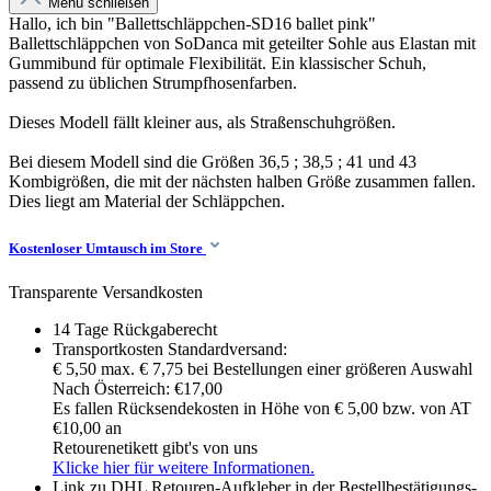
Menü schließen
Hallo, ich bin "Ballettschläppchen-SD16 ballet pink"
Ballettschläppchen von SoDanca mit geteilter Sohle aus Elastan mit
Gummibund für optimale Flexibilität. Ein klassischer Schuh,
passend zu üblichen Strumpfhosenfarben.
Dieses Modell fällt kleiner aus, als Straßenschuhgrößen.
Bei diesem Modell sind die Größen 36,5 ; 38,5 ; 41 und 43
Kombigrößen, die mit der nächsten halben Größe zusammen fallen.
Dies liegt am Material der Schläppchen.
Kostenloser Umtausch im Store
Transparente Versandkosten
14 Tage Rückgaberecht
Transportkosten Standardversand:
€ 5,50 max. € 7,75 bei Bestellungen einer größeren Auswahl
Nach Österreich: €17,00
Es fallen Rücksendekosten in Höhe von € 5,00 bzw. von AT
€10,00 an
Retourenetikett gibt's von uns
Klicke hier für weitere Informationen.
Link zu DHL Retouren-Aufkleber in der Bestellbestätigungs-