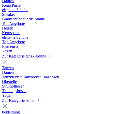
Damen
KernsPaare
elegante Schuhe
Sneaker
Brautschuhe für die Straße
Top Angebote
Herren
Kernspaare
elegante Schuhe
Top Angebote
Flamenco
Vegan
Zur Kategorie tanzkleidung
Tanzen
Damen
Tanzkleider/ Tanzröcke/ Tanzhosen
Oberteile
Strumpfhosen
Trainingshosen
Yoga
Zur Kategorie ballett
bekleidung