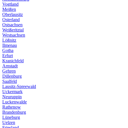
Vogtland
Meißen
Oberlausitz
Osterland
Ostsachsen
Weißeritztal
Westsachsen
Lößnitz
Ilmenau
Gotha
Erfurt
Kranichfeld
Arnstadt
Gehren
Dillenburg
Saalfeld
Lausitz-Spreewald
Uckermark
Neuruppin
Luckenwalde
Rathenow
Brandenburg
Lüneburg
Uelzen
Friesland