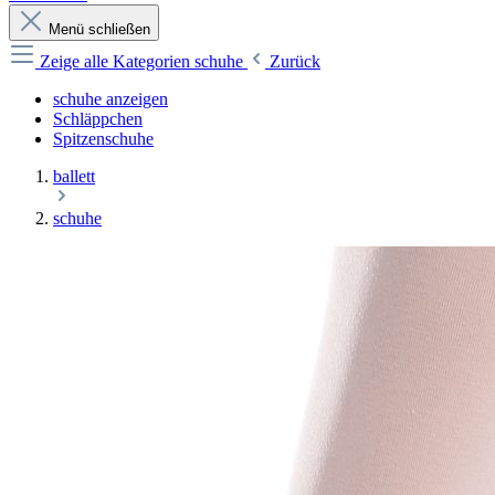
Menü schließen
Zeige alle Kategorien
schuhe
Zurück
schuhe anzeigen
Schläppchen
Spitzenschuhe
ballett
schuhe