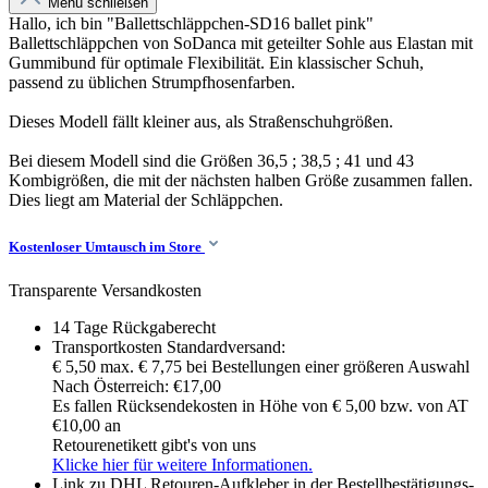
Menü schließen
Hallo, ich bin "Ballettschläppchen-SD16 ballet pink"
Ballettschläppchen von SoDanca mit geteilter Sohle aus Elastan mit
Gummibund für optimale Flexibilität. Ein klassischer Schuh,
passend zu üblichen Strumpfhosenfarben.
Dieses Modell fällt kleiner aus, als Straßenschuhgrößen.
Bei diesem Modell sind die Größen 36,5 ; 38,5 ; 41 und 43
Kombigrößen, die mit der nächsten halben Größe zusammen fallen.
Dies liegt am Material der Schläppchen.
Kostenloser Umtausch im Store
Transparente Versandkosten
14 Tage Rückgaberecht
Transportkosten Standardversand:
€ 5,50 max. € 7,75 bei Bestellungen einer größeren Auswahl
Nach Österreich: €17,00
Es fallen Rücksendekosten in Höhe von € 5,00 bzw. von AT
€10,00 an
Retourenetikett gibt's von uns
Klicke hier für weitere Informationen.
Link zu DHL Retouren-Aufkleber in der Bestellbestätigungs-