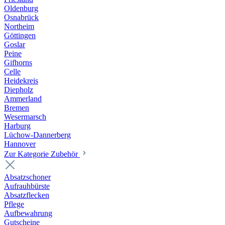
Oldenburg
Osnabrück
Northeim
Göttingen
Goslar
Peine
Gifhorns
Celle
Heidekreis
Diepholz
Ammerland
Bremen
Wesermarsch
Harburg
Lüchow-Dannerberg
Hannover
Zur Kategorie Zubehör
Absatzschoner
Aufrauhbürste
Absatzflecken
Pflege
Aufbewahrung
Gutscheine