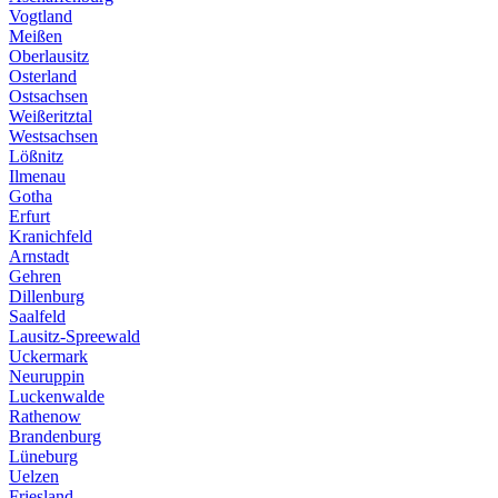
Vogtland
Meißen
Oberlausitz
Osterland
Ostsachsen
Weißeritztal
Westsachsen
Lößnitz
Ilmenau
Gotha
Erfurt
Kranichfeld
Arnstadt
Gehren
Dillenburg
Saalfeld
Lausitz-Spreewald
Uckermark
Neuruppin
Luckenwalde
Rathenow
Brandenburg
Lüneburg
Uelzen
Friesland