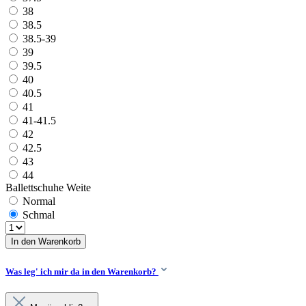
38
38.5
38.5-39
39
39.5
40
40.5
41
41-41.5
42
42.5
43
44
Ballettschuhe Weite
Normal
Schmal
In den Warenkorb
Was leg' ich mir da in den Warenkorb?