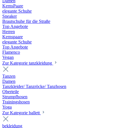
Damen
KernsPaare
elegante Schuhe
Sneaker
Brautschuhe für die Straße
Top Angebote
Herren
Kernspaare
elegante Schuhe
Top Angebote
Flamenco
Vegan
Zur Kategorie tanzkleidung
Tanzen
Damen
Tanzkleider/ Tanzröcke/ Tanzhosen
Oberteile
Strumpfhosen
Trainingshosen
Yoga
Zur Kategorie ballett
bekleidung