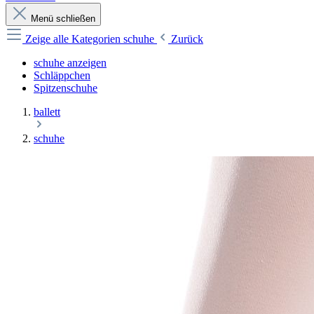
Menü schließen
Zeige alle Kategorien
schuhe
Zurück
schuhe anzeigen
Schläppchen
Spitzenschuhe
ballett
schuhe