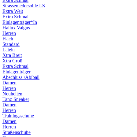
Extra Schmal
Strassenledersohle LS
Extra Weit
Extra Schmal
Einlagenträger*In
Hallux Valgus
Herren
Flach
Standard
Latein
Xtra Breit
Xtra Groß
Extra Schmal
Einlagenträger
Abschluss-/Abiball
Damen
Herren
Neuheiten
Tanz-Sneaker
Damen
Herren
Trainingsschuhe
Damen
Herren
Straßenschuhe