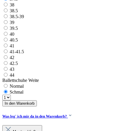
38
38.5
38.5-39
39
39.5
40
40.5
41
41-41.5
42
42.5
43
44
Ballettschuhe Weite
Normal
Schmal
In den Warenkorb
Was leg' ich mir da in den Warenkorb?