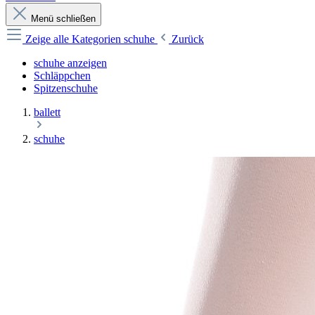
Menü schließen
Zeige alle Kategorien
schuhe
Zurück
schuhe anzeigen
Schläppchen
Spitzenschuhe
ballett
schuhe