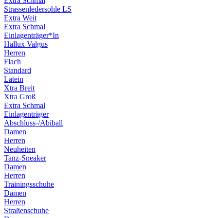
Extra Schmal
Strassenledersohle LS
Extra Weit
Extra Schmal
Einlagenträger*In
Hallux Valgus
Herren
Flach
Standard
Latein
Xtra Breit
Xtra Groß
Extra Schmal
Einlagenträger
Abschluss-/Abiball
Damen
Herren
Neuheiten
Tanz-Sneaker
Damen
Herren
Trainingsschuhe
Damen
Herren
Straßenschuhe