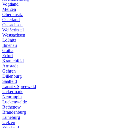
Vogtland
Meißen
Oberlausitz
Osterland
Ostsachsen
Weißeritztal
Westsachsen
Lößnitz
Ilmenau
Gotha
Erfurt
Kranichfeld
Arnstadt
Gehren
Dillenburg
Saalfeld
Lausitz-Spreewald
Uckermark
Neuruppin
Luckenwalde
Rathenow
Brandenburg
Lüneburg
Uelzen
Friesland