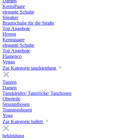
Damen
KernsPaare
elegante Schuhe
Sneaker
Brautschuhe für die Straße
Top Angebote
Herren
Kernspaare
elegante Schuhe
Top Angebote
Flamenco
Vegan
Zur Kategorie tanzkleidung
Tanzen
Damen
Tanzkleider/ Tanzröcke/ Tanzhosen
Oberteile
Strumpfhosen
Trainingshosen
Yoga
Zur Kategorie ballett
bekleidung