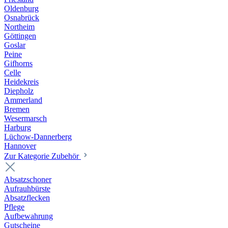
Oldenburg
Osnabrück
Northeim
Göttingen
Goslar
Peine
Gifhorns
Celle
Heidekreis
Diepholz
Ammerland
Bremen
Wesermarsch
Harburg
Lüchow-Dannerberg
Hannover
Zur Kategorie Zubehör
Absatzschoner
Aufrauhbürste
Absatzflecken
Pflege
Aufbewahrung
Gutscheine