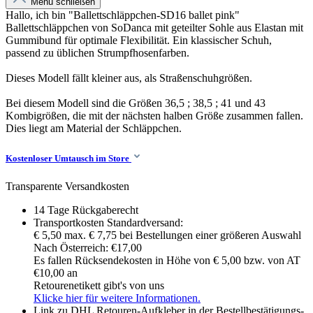
Menü schließen
Hallo, ich bin "Ballettschläppchen-SD16 ballet pink"
Ballettschläppchen von SoDanca mit geteilter Sohle aus Elastan mit
Gummibund für optimale Flexibilität. Ein klassischer Schuh,
passend zu üblichen Strumpfhosenfarben.
Dieses Modell fällt kleiner aus, als Straßenschuhgrößen.
Bei diesem Modell sind die Größen 36,5 ; 38,5 ; 41 und 43
Kombigrößen, die mit der nächsten halben Größe zusammen fallen.
Dies liegt am Material der Schläppchen.
Kostenloser Umtausch im Store
Transparente Versandkosten
14 Tage Rückgaberecht
Transportkosten Standardversand:
€ 5,50 max. € 7,75 bei Bestellungen einer größeren Auswahl
Nach Österreich: €17,00
Es fallen Rücksendekosten in Höhe von € 5,00 bzw. von AT
€10,00 an
Retourenetikett gibt's von uns
Klicke hier für weitere Informationen.
Link zu DHL Retouren-Aufkleber in der Bestellbestätigungs-