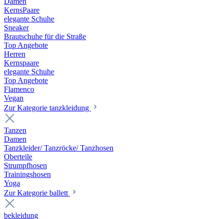
Damen
KernsPaare
elegante Schuhe
Sneaker
Brautschuhe für die Straße
Top Angebote
Herren
Kernspaare
elegante Schuhe
Top Angebote
Flamenco
Vegan
Zur Kategorie tanzkleidung
Tanzen
Damen
Tanzkleider/ Tanzröcke/ Tanzhosen
Oberteile
Strumpfhosen
Trainingshosen
Yoga
Zur Kategorie ballett
bekleidung