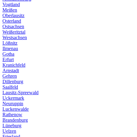
Vogtland
Meißen
Oberlausitz
Osterland
Ostsachsen
Weißeritztal
Westsachsen
Lößnitz
Ilmenau
Gotha
Erfurt
Kranichfeld
Arnstadt
Gehren
Dillenburg
Saalfeld
Lausitz-Spreewald
Uckermark
Neuruppin
Luckenwalde
Rathenow
Brandenburg
Lüneburg
Uelzen
Friesland