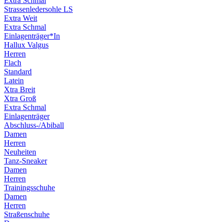
Extra Schmal
Strassenledersohle LS
Extra Weit
Extra Schmal
Einlagenträger*In
Hallux Valgus
Herren
Flach
Standard
Latein
Xtra Breit
Xtra Groß
Extra Schmal
Einlagenträger
Abschluss-/Abiball
Damen
Herren
Neuheiten
Tanz-Sneaker
Damen
Herren
Trainingsschuhe
Damen
Herren
Straßenschuhe