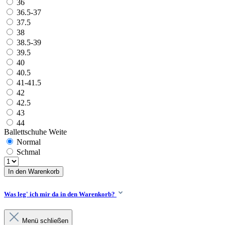
36
36.5-37
37.5
38
38.5-39
39.5
40
40.5
41-41.5
42
42.5
43
44
Ballettschuhe Weite
Normal
Schmal
In den Warenkorb
Was leg' ich mir da in den Warenkorb?
Menü schließen