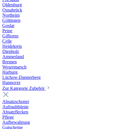
Oldenburg
Osnabrück
Northeim
Göttingen
Goslar
Peine
Gifhorns
Celle
Heidekreis
Diepholz
Ammerland
Bremen
Wesermarsch
Harburg
Lüchow-Dannerberg
Hannover
Zur Kategorie Zubehör
Absatzschoner
Aufrauhbürste
Absatzflecken
Pflege
Aufbewahrung
Gutscheine