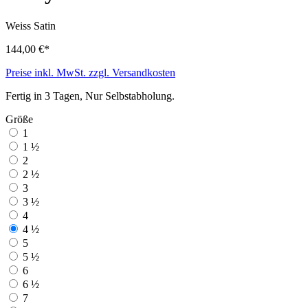
Weiss
Satin
144,00 €*
Preise inkl. MwSt. zzgl. Versandkosten
Fertig in 3 Tagen, Nur Selbstabholung.
Größe
1
1 ½
2
2 ½
3
3 ½
4
4 ½
5
5 ½
6
6 ½
7