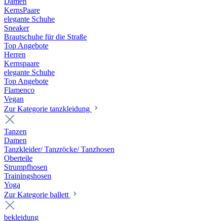
Damen
KernsPaare
elegante Schuhe
Sneaker
Brautschuhe für die Straße
Top Angebote
Herren
Kernspaare
elegante Schuhe
Top Angebote
Flamenco
Vegan
Zur Kategorie tanzkleidung
Tanzen
Damen
Tanzkleider/ Tanzröcke/ Tanzhosen
Oberteile
Strumpfhosen
Trainingshosen
Yoga
Zur Kategorie ballett
bekleidung