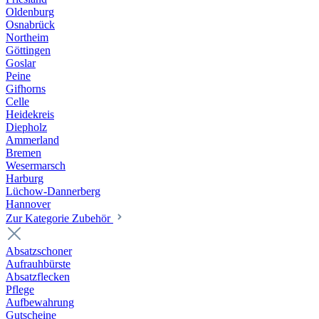
Oldenburg
Osnabrück
Northeim
Göttingen
Goslar
Peine
Gifhorns
Celle
Heidekreis
Diepholz
Ammerland
Bremen
Wesermarsch
Harburg
Lüchow-Dannerberg
Hannover
Zur Kategorie Zubehör
Absatzschoner
Aufrauhbürste
Absatzflecken
Pflege
Aufbewahrung
Gutscheine