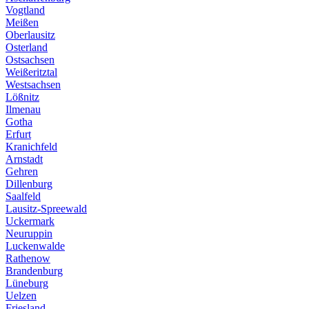
Vogtland
Meißen
Oberlausitz
Osterland
Ostsachsen
Weißeritztal
Westsachsen
Lößnitz
Ilmenau
Gotha
Erfurt
Kranichfeld
Arnstadt
Gehren
Dillenburg
Saalfeld
Lausitz-Spreewald
Uckermark
Neuruppin
Luckenwalde
Rathenow
Brandenburg
Lüneburg
Uelzen
Friesland