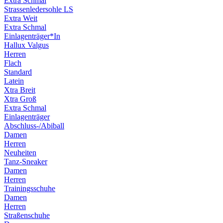
Extra Schmal
Strassenledersohle LS
Extra Weit
Extra Schmal
Einlagenträger*In
Hallux Valgus
Herren
Flach
Standard
Latein
Xtra Breit
Xtra Groß
Extra Schmal
Einlagenträger
Abschluss-/Abiball
Damen
Herren
Neuheiten
Tanz-Sneaker
Damen
Herren
Trainingsschuhe
Damen
Herren
Straßenschuhe