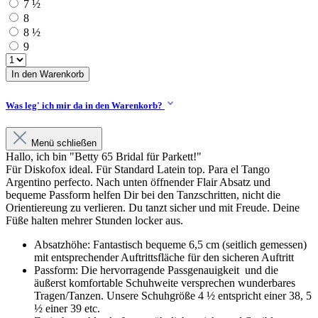
7 ½
8
8 ½
9
In den Warenkorb
Was leg' ich mir da in den Warenkorb?
Menü schließen
Hallo, ich bin "Betty 65 Bridal für Parkett!"
Für Diskofox ideal. Für Standard Latein top. Para el Tango
Argentino perfecto. Nach unten öffnender Flair Absatz und
bequeme Passform helfen Dir bei den Tanzschritten, nicht die
Orientiereung zu verlieren. Du tanzt sicher und mit Freude. Deine
Füße halten mehrer Stunden locker aus.
Absatzhöhe: Fantastisch bequeme 6,5 cm (seitlich gemessen)
mit entsprechender Auftrittsfläche für den sicheren Auftritt
Passform: Die hervorragende Passgenauigkeit und die
äußerst komfortable Schuhweite versprechen wunderbares
Tragen/Tanzen. Unsere Schuhgröße 4 ½ entspricht einer 38, 5
½ einer 39 etc.