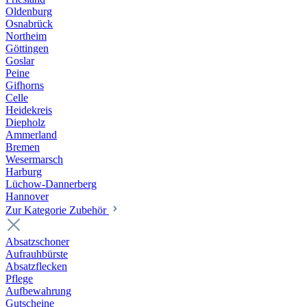
Oldenburg
Osnabrück
Northeim
Göttingen
Goslar
Peine
Gifhorns
Celle
Heidekreis
Diepholz
Ammerland
Bremen
Wesermarsch
Harburg
Lüchow-Dannerberg
Hannover
Zur Kategorie Zubehör
Absatzschoner
Aufrauhbürste
Absatzflecken
Pflege
Aufbewahrung
Gutscheine