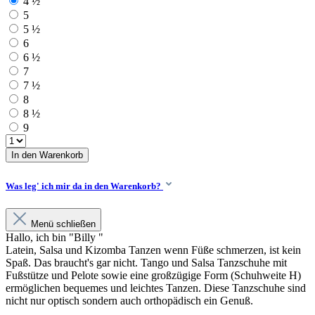
4 ½
5
5 ½
6
6 ½
7
7 ½
8
8 ½
9
In den Warenkorb
Was leg' ich mir da in den Warenkorb?
Menü schließen
Hallo, ich bin "Billy "
Latein, Salsa und Kizomba Tanzen wenn Füße schmerzen, ist kein
Spaß. Das braucht's gar nicht. Tango und Salsa Tanzschuhe mit
Fußstütze und Pelote sowie eine großzügige Form (Schuhweite H)
ermöglichen bequemes und leichtes Tanzen. Diese Tanzschuhe sind
nicht nur optisch sondern auch orthopädisch ein Genuß.