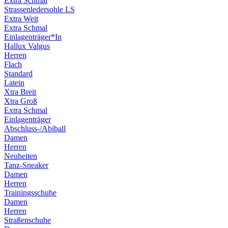
Extra Schmal
Strassenledersohle LS
Extra Weit
Extra Schmal
Einlagenträger*In
Hallux Valgus
Herren
Flach
Standard
Latein
Xtra Breit
Xtra Groß
Extra Schmal
Einlagenträger
Abschluss-/Abiball
Damen
Herren
Neuheiten
Tanz-Sneaker
Damen
Herren
Trainingsschuhe
Damen
Herren
Straßenschuhe