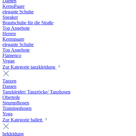
Damen
KernsPaare
elegante Schuhe
Sneaker
Brautschuhe für die Straße
Top Angebote
Herren
Kernspaare
elegante Schuhe
Top Angebote
Flamenco
Vegan
Zur Kategorie tanzkleidung
Tanzen
Damen
Tanzkleider/ Tanzröcke/ Tanzhosen
Oberteile
Strumpfhosen
Trainingshosen
Yoga
Zur Kategorie ballett
bekleidung