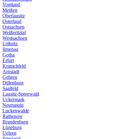
Vogtland
Meißen
Oberlausitz
Osterland
Ostsachsen
Weißeritztal
Westsachsen
Lößnitz
Ilmenau
Gotha
Erfurt
Kranichfeld
Arnstadt
Gehren
Dillenburg
Saalfeld
Lausitz-Spreewald
Uckermark
Neuruppin
Luckenwalde
Rathenow
Brandenburg
Lüneburg
Uelzen
Friesland