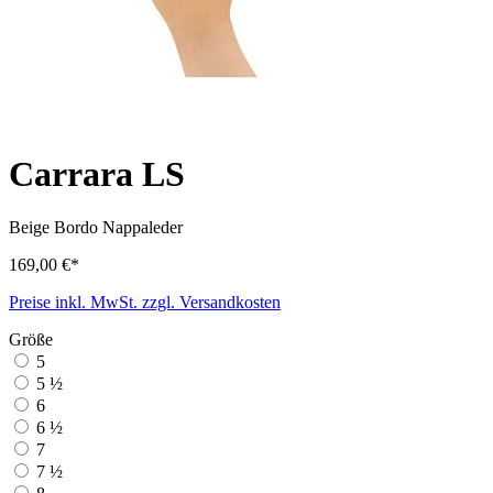
Carrara LS
Beige Bordo
Nappaleder
169,00 €*
Preise inkl. MwSt. zzgl. Versandkosten
Größe
5
5 ½
6
6 ½
7
7 ½