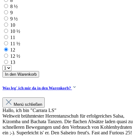
8
8 ½
9
9 ½
10
10 ½
11
11 ½
12
12 ½
13
In den Warenkorb
Was leg' ich mir da in den Warenkorb?
Menü schließen
Hallo, ich bin "Carrara LS"
Weltweit brühmtester Herrentanzschuh für erfolgreiches Salsa,
Kizomba und Bachata Tanzen. Die flachen Absätze laden quasi zu
schnelleren Bewegungen und den Verbrauch von Kohlenhydraten
ein ;-). Superleicht is' er. Den Salseiro freut's. Fast and Furious 25!