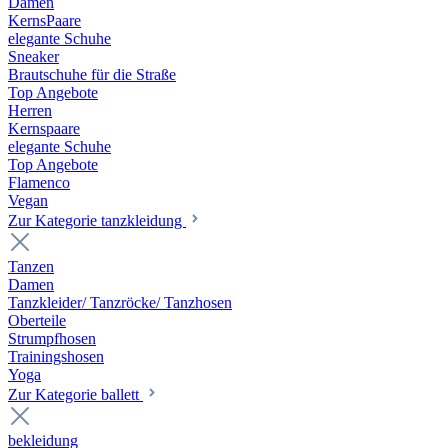
Damen
KernsPaare
elegante Schuhe
Sneaker
Brautschuhe für die Straße
Top Angebote
Herren
Kernspaare
elegante Schuhe
Top Angebote
Flamenco
Vegan
Zur Kategorie tanzkleidung
Tanzen
Damen
Tanzkleider/ Tanzröcke/ Tanzhosen
Oberteile
Strumpfhosen
Trainingshosen
Yoga
Zur Kategorie ballett
bekleidung