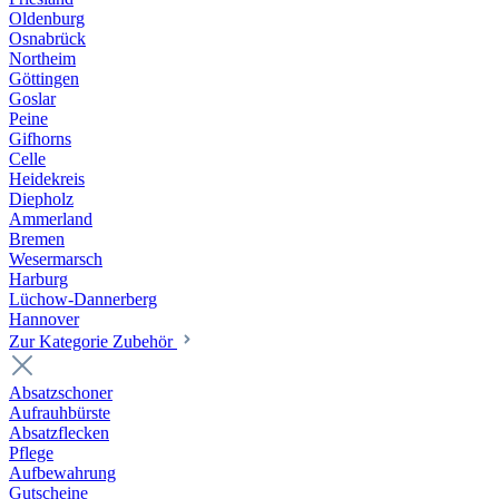
Oldenburg
Osnabrück
Northeim
Göttingen
Goslar
Peine
Gifhorns
Celle
Heidekreis
Diepholz
Ammerland
Bremen
Wesermarsch
Harburg
Lüchow-Dannerberg
Hannover
Zur Kategorie Zubehör
Absatzschoner
Aufrauhbürste
Absatzflecken
Pflege
Aufbewahrung
Gutscheine