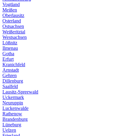
Vogtland
Meißen
Oberlausitz
Osterland
Ostsachsen
Weißeritztal
Westsachsen
Lößnitz
Ilmenau
Gotha
Erfurt
Kranichfeld
Arnstadt
Gehren
Dillenburg
Saalfeld
Lausitz-Spreewald
Uckermark
Neuruppin
Luckenwalde
Rathenow
Brandenburg
Lüneburg
Uelzen
Friesland