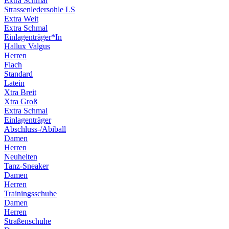
Extra Schmal
Strassenledersohle LS
Extra Weit
Extra Schmal
Einlagenträger*In
Hallux Valgus
Herren
Flach
Standard
Latein
Xtra Breit
Xtra Groß
Extra Schmal
Einlagenträger
Abschluss-/Abiball
Damen
Herren
Neuheiten
Tanz-Sneaker
Damen
Herren
Trainingsschuhe
Damen
Herren
Straßenschuhe