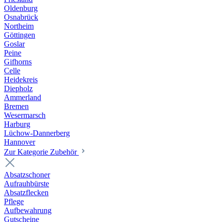
Oldenburg
Osnabrück
Northeim
Göttingen
Goslar
Peine
Gifhorns
Celle
Heidekreis
Diepholz
Ammerland
Bremen
Wesermarsch
Harburg
Lüchow-Dannerberg
Hannover
Zur Kategorie Zubehör
Absatzschoner
Aufrauhbürste
Absatzflecken
Pflege
Aufbewahrung
Gutscheine