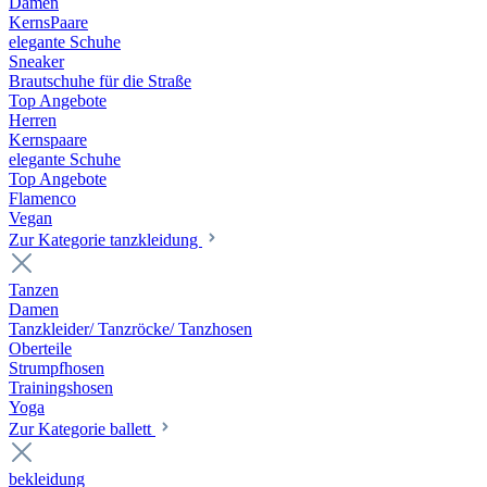
Damen
KernsPaare
elegante Schuhe
Sneaker
Brautschuhe für die Straße
Top Angebote
Herren
Kernspaare
elegante Schuhe
Top Angebote
Flamenco
Vegan
Zur Kategorie tanzkleidung
Tanzen
Damen
Tanzkleider/ Tanzröcke/ Tanzhosen
Oberteile
Strumpfhosen
Trainingshosen
Yoga
Zur Kategorie ballett
bekleidung