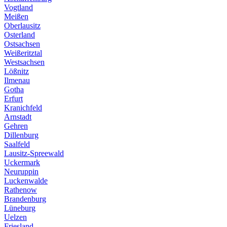
Vogtland
Meißen
Oberlausitz
Osterland
Ostsachsen
Weißeritztal
Westsachsen
Lößnitz
Ilmenau
Gotha
Erfurt
Kranichfeld
Arnstadt
Gehren
Dillenburg
Saalfeld
Lausitz-Spreewald
Uckermark
Neuruppin
Luckenwalde
Rathenow
Brandenburg
Lüneburg
Uelzen
Friesland