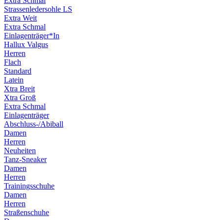
Extra Schmal
Strassenledersohle LS
Extra Weit
Extra Schmal
Einlagenträger*In
Hallux Valgus
Herren
Flach
Standard
Latein
Xtra Breit
Xtra Groß
Extra Schmal
Einlagenträger
Abschluss-/Abiball
Damen
Herren
Neuheiten
Tanz-Sneaker
Damen
Herren
Trainingsschuhe
Damen
Herren
Straßenschuhe