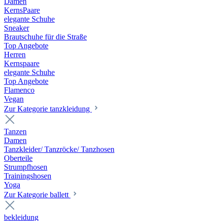
Damen
KernsPaare
elegante Schuhe
Sneaker
Brautschuhe für die Straße
Top Angebote
Herren
Kernspaare
elegante Schuhe
Top Angebote
Flamenco
Vegan
Zur Kategorie tanzkleidung
Tanzen
Damen
Tanzkleider/ Tanzröcke/ Tanzhosen
Oberteile
Strumpfhosen
Trainingshosen
Yoga
Zur Kategorie ballett
bekleidung