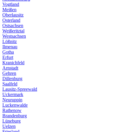
Vogtland
Meißen
Oberlausitz
Osterland
Ostsachsen
Weißeritztal
Westsachsen
Lößnitz
Ilmenau
Gotha
Erfurt
Kranichfeld
Arnstadt
Gehren
Dillenburg
Saalfeld
Lausitz-Spreewald
Uckermark
Neuruppin
Luckenwalde
Rathenow
Brandenburg
Lüneburg
Uelzen
Friesland