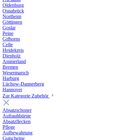
Oldenburg
Osnabrück
Northeim
Göttingen
Goslar
Peine
Gifhorns
Celle
Heidekreis
Diepholz
Ammerland
Bremen
Wesermarsch
Harburg
Lüchow-Dannerberg
Hannover
Zur Kategorie Zubehör
Absatzschoner
Aufrauhbürste
Absatzflecken
Pflege
Aufbewahrung
Gutscheine