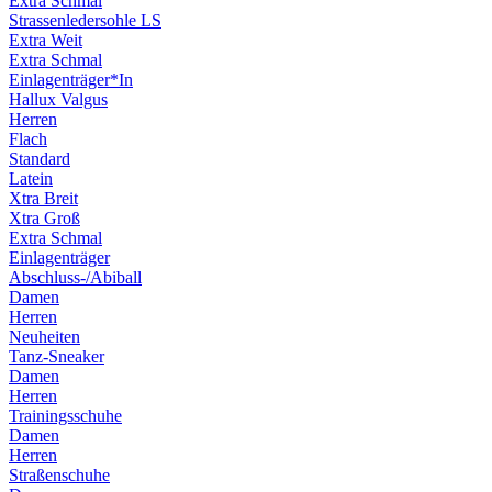
Extra Schmal
Strassenledersohle LS
Extra Weit
Extra Schmal
Einlagenträger*In
Hallux Valgus
Herren
Flach
Standard
Latein
Xtra Breit
Xtra Groß
Extra Schmal
Einlagenträger
Abschluss-/Abiball
Damen
Herren
Neuheiten
Tanz-Sneaker
Damen
Herren
Trainingsschuhe
Damen
Herren
Straßenschuhe