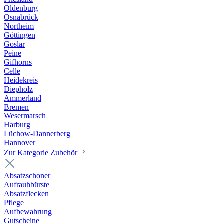
Oldenburg
Osnabrück
Northeim
Göttingen
Goslar
Peine
Gifhorns
Celle
Heidekreis
Diepholz
Ammerland
Bremen
Wesermarsch
Harburg
Lüchow-Dannerberg
Hannover
Zur Kategorie Zubehör
Absatzschoner
Aufrauhbürste
Absatzflecken
Pflege
Aufbewahrung
Gutscheine