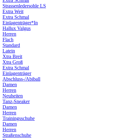
Extra Schmal
Strassenledersohle LS
Extra Weit
Extra Schmal
Einlagenträger*In
Hallux Valgus
Herren
Flach
Standard
Latein
Xtra Breit
Xtra Groß
Extra Schmal
Einlagenträger
Abschluss-/Abiball
Damen
Herren
Neuheiten
Tanz-Sneaker
Damen
Herren
Trainingsschuhe
Damen
Herren
Straßenschuhe