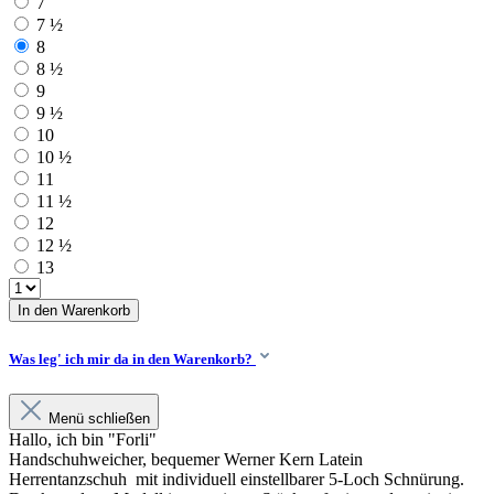
7
7 ½
8
8 ½
9
9 ½
10
10 ½
11
11 ½
12
12 ½
13
In den Warenkorb
Was leg' ich mir da in den Warenkorb?
Menü schließen
Hallo, ich bin "Forli"
Handschuhweicher, bequemer Werner Kern Latein
Herrentanzschuh mit individuell einstellbarer 5-Loch Schnürung.