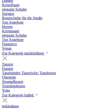
Damen
KernsPaare
elegante Schuhe
Sneaker
Brautschuhe für die Straße
Top Angebote
Herren
Kernspaare
elegante Schuhe
Top Angebote
Flamenco
Vegan
Zur Kategorie tanzkleidung
Tanzen
Damen
Tanzkleider/ Tanzröcke/ Tanzhosen
Oberteile
Strumpfhosen
Trainingshosen
Yoga
Zur Kategorie ballett
bekleidung