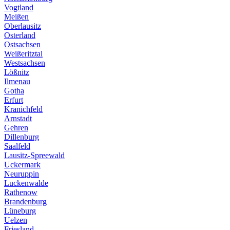
Vogtland
Meißen
Oberlausitz
Osterland
Ostsachsen
Weißeritztal
Westsachsen
Lößnitz
Ilmenau
Gotha
Erfurt
Kranichfeld
Arnstadt
Gehren
Dillenburg
Saalfeld
Lausitz-Spreewald
Uckermark
Neuruppin
Luckenwalde
Rathenow
Brandenburg
Lüneburg
Uelzen
Friesland