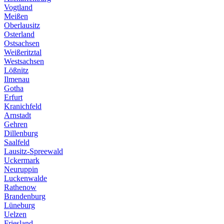
Vogtland
Meißen
Oberlausitz
Osterland
Ostsachsen
Weißeritztal
Westsachsen
Lößnitz
Ilmenau
Gotha
Erfurt
Kranichfeld
Arnstadt
Gehren
Dillenburg
Saalfeld
Lausitz-Spreewald
Uckermark
Neuruppin
Luckenwalde
Rathenow
Brandenburg
Lüneburg
Uelzen
Friesland