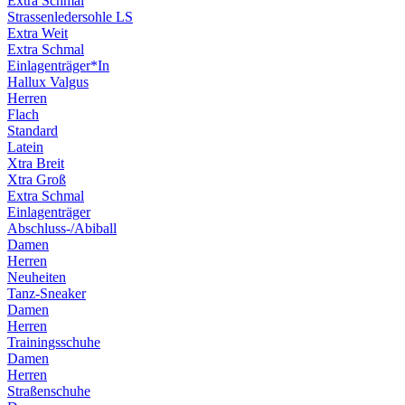
Extra Schmal
Strassenledersohle LS
Extra Weit
Extra Schmal
Einlagenträger*In
Hallux Valgus
Herren
Flach
Standard
Latein
Xtra Breit
Xtra Groß
Extra Schmal
Einlagenträger
Abschluss-/Abiball
Damen
Herren
Neuheiten
Tanz-Sneaker
Damen
Herren
Trainingsschuhe
Damen
Herren
Straßenschuhe