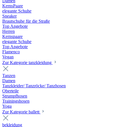
Damen
KernsPaare
elegante Schuhe
Sneaker
Brautschuhe für die Straße
Top Angebote
Herren
Kernspaare
elegante Schuhe
Top Angebote
Flamenco
Vegan
Zur Kategorie tanzkleidung
Tanzen
Damen
Tanzkleider/ Tanzröcke/ Tanzhosen
Oberteile
Strumpfhosen
Trainingshosen
Yoga
Zur Kategorie ballett
bekleidung