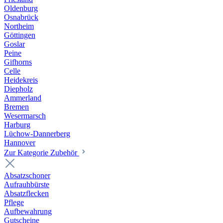
Oldenburg
Osnabrück
Northeim
Göttingen
Goslar
Peine
Gifhorns
Celle
Heidekreis
Diepholz
Ammerland
Bremen
Wesermarsch
Harburg
Lüchow-Dannerberg
Hannover
Zur Kategorie Zubehör
Absatzschoner
Aufrauhbürste
Absatzflecken
Pflege
Aufbewahrung
Gutscheine