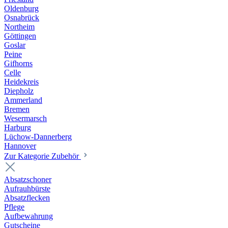
Oldenburg
Osnabrück
Northeim
Göttingen
Goslar
Peine
Gifhorns
Celle
Heidekreis
Diepholz
Ammerland
Bremen
Wesermarsch
Harburg
Lüchow-Dannerberg
Hannover
Zur Kategorie Zubehör
Absatzschoner
Aufrauhbürste
Absatzflecken
Pflege
Aufbewahrung
Gutscheine