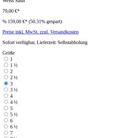
Weiss
Satin
79,00 €*
%
159,00 €*
(50.31% gespart)
Preise inkl. MwSt. zzgl. Versandkosten
Sofort verfügbar, Lieferzeit: Selbstabholung
Größe
1
1 ½
2
2 ½
3
3 ½
4
4 ½
5
5 ½
6
6 ½
7