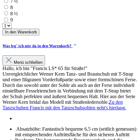
7 ½
8
8 ½
9
In den Warenkorb
Was leg' ich mir da in den Warenkorb?
Menü schließen
Hallo, ich bin "Francis LS* 65 für Straße!"
Unvergleichlicher Werner Kern Tanz- und Brautschuh mit T-Strap
und einer filigranen Vorderfußpartie sowie einer formschönen Ferse.
Durch das sowohl unter der Sohle als auch an der Ferse individuell
einstellbare Fesselriemchen in Verbindung mit dem T-Strap bietet
der Schuh perfekten und äußerst bequemen Halt. Hier aus der Serie
Werner Kern bridal das Modell mit Straßenledersohle.
Zu den
Tanzschuhen Francis mit den Tanzschuhsohlen geht's hierlang.
Absatzhöhe: Fantastisch bequeme 6,5 cm (seitlich gemessen)
mit entsprechender Auftrittsfläche für den sicheren Auftritt