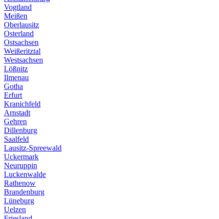
Vogtland
Meißen
Oberlausitz
Osterland
Ostsachsen
Weißeritztal
Westsachsen
Lößnitz
Ilmenau
Gotha
Erfurt
Kranichfeld
Arnstadt
Gehren
Dillenburg
Saalfeld
Lausitz-Spreewald
Uckermark
Neuruppin
Luckenwalde
Rathenow
Brandenburg
Lüneburg
Uelzen
Friesland