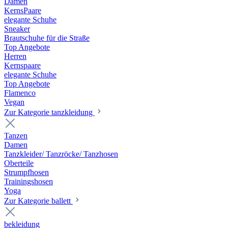
Damen
KernsPaare
elegante Schuhe
Sneaker
Brautschuhe für die Straße
Top Angebote
Herren
Kernspaare
elegante Schuhe
Top Angebote
Flamenco
Vegan
Zur Kategorie tanzkleidung
Tanzen
Damen
Tanzkleider/ Tanzröcke/ Tanzhosen
Oberteile
Strumpfhosen
Trainingshosen
Yoga
Zur Kategorie ballett
bekleidung