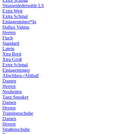
Extra Schmal
Strassenledersohle LS
Extra Weit
Extra Schmal
Einlagenträger*In
Hallux Valgus
Herren
Flach
Standard
Latein
Xtra Breit
Xtra Groß
Extra Schmal
Einlagenträger
Abschluss-/Abiball
Damen
Herren
Neuheiten
Tanz-Sneaker
Damen
Herren
Trainingsschuhe
Damen
Herren
Straßenschuhe