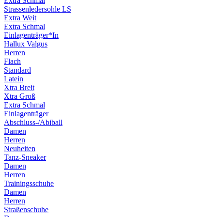
Extra Schmal
Strassenledersohle LS
Extra Weit
Extra Schmal
Einlagenträger*In
Hallux Valgus
Herren
Flach
Standard
Latein
Xtra Breit
Xtra Groß
Extra Schmal
Einlagenträger
Abschluss-/Abiball
Damen
Herren
Neuheiten
Tanz-Sneaker
Damen
Herren
Trainingsschuhe
Damen
Herren
Straßenschuhe