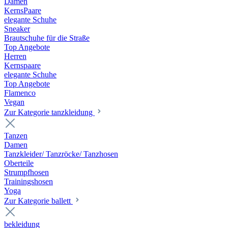
Damen
KernsPaare
elegante Schuhe
Sneaker
Brautschuhe für die Straße
Top Angebote
Herren
Kernspaare
elegante Schuhe
Top Angebote
Flamenco
Vegan
Zur Kategorie tanzkleidung
Tanzen
Damen
Tanzkleider/ Tanzröcke/ Tanzhosen
Oberteile
Strumpfhosen
Trainingshosen
Yoga
Zur Kategorie ballett
bekleidung