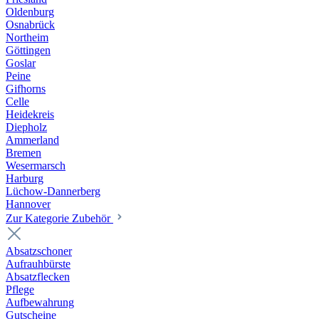
Oldenburg
Osnabrück
Northeim
Göttingen
Goslar
Peine
Gifhorns
Celle
Heidekreis
Diepholz
Ammerland
Bremen
Wesermarsch
Harburg
Lüchow-Dannerberg
Hannover
Zur Kategorie Zubehör
Absatzschoner
Aufrauhbürste
Absatzflecken
Pflege
Aufbewahrung
Gutscheine