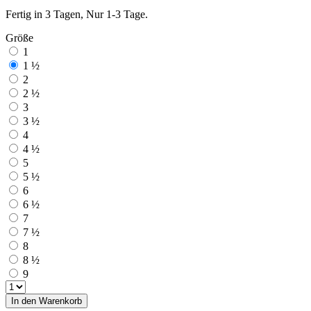
Fertig in 3 Tagen, Nur 1-3 Tage.
Größe
1
1 ½
2
2 ½
3
3 ½
4
4 ½
5
5 ½
6
6 ½
7
7 ½
8
8 ½
9
In den Warenkorb