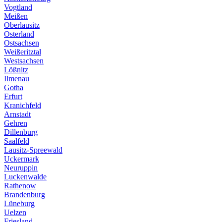
Vogtland
Meißen
Oberlausitz
Osterland
Ostsachsen
Weißeritztal
Westsachsen
Lößnitz
Ilmenau
Gotha
Erfurt
Kranichfeld
Arnstadt
Gehren
Dillenburg
Saalfeld
Lausitz-Spreewald
Uckermark
Neuruppin
Luckenwalde
Rathenow
Brandenburg
Lüneburg
Uelzen
Friesland