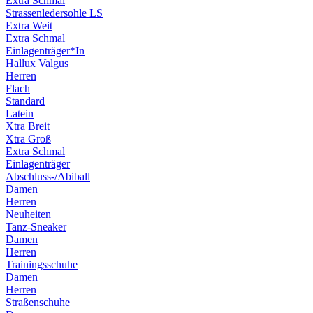
Extra Schmal
Strassenledersohle LS
Extra Weit
Extra Schmal
Einlagenträger*In
Hallux Valgus
Herren
Flach
Standard
Latein
Xtra Breit
Xtra Groß
Extra Schmal
Einlagenträger
Abschluss-/Abiball
Damen
Herren
Neuheiten
Tanz-Sneaker
Damen
Herren
Trainingsschuhe
Damen
Herren
Straßenschuhe