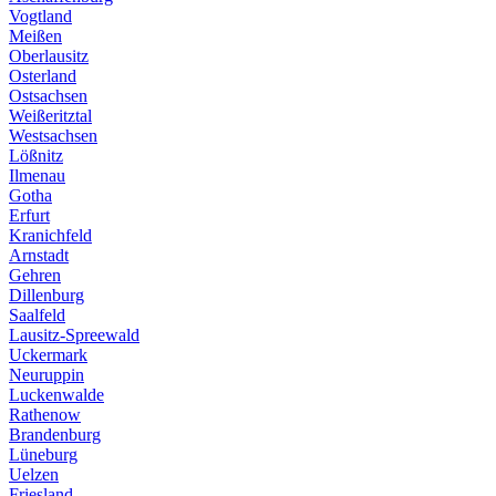
Vogtland
Meißen
Oberlausitz
Osterland
Ostsachsen
Weißeritztal
Westsachsen
Lößnitz
Ilmenau
Gotha
Erfurt
Kranichfeld
Arnstadt
Gehren
Dillenburg
Saalfeld
Lausitz-Spreewald
Uckermark
Neuruppin
Luckenwalde
Rathenow
Brandenburg
Lüneburg
Uelzen
Friesland