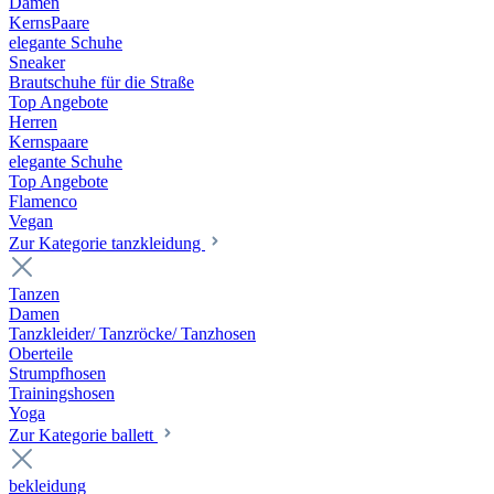
Damen
KernsPaare
elegante Schuhe
Sneaker
Brautschuhe für die Straße
Top Angebote
Herren
Kernspaare
elegante Schuhe
Top Angebote
Flamenco
Vegan
Zur Kategorie tanzkleidung
Tanzen
Damen
Tanzkleider/ Tanzröcke/ Tanzhosen
Oberteile
Strumpfhosen
Trainingshosen
Yoga
Zur Kategorie ballett
bekleidung