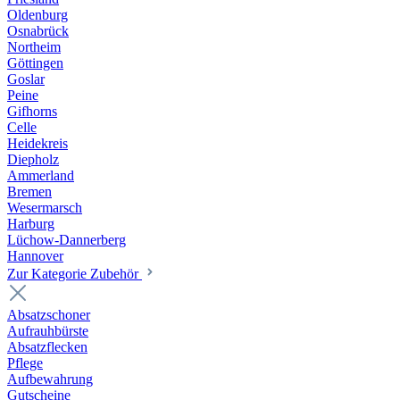
Oldenburg
Osnabrück
Northeim
Göttingen
Goslar
Peine
Gifhorns
Celle
Heidekreis
Diepholz
Ammerland
Bremen
Wesermarsch
Harburg
Lüchow-Dannerberg
Hannover
Zur Kategorie Zubehör
Absatzschoner
Aufrauhbürste
Absatzflecken
Pflege
Aufbewahrung
Gutscheine