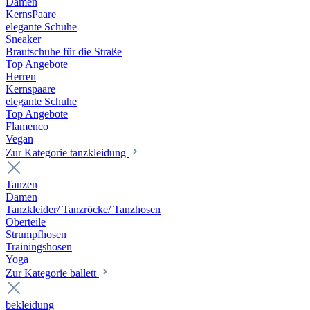
Damen
KernsPaare
elegante Schuhe
Sneaker
Brautschuhe für die Straße
Top Angebote
Herren
Kernspaare
elegante Schuhe
Top Angebote
Flamenco
Vegan
Zur Kategorie tanzkleidung
Tanzen
Damen
Tanzkleider/ Tanzröcke/ Tanzhosen
Oberteile
Strumpfhosen
Trainingshosen
Yoga
Zur Kategorie ballett
bekleidung