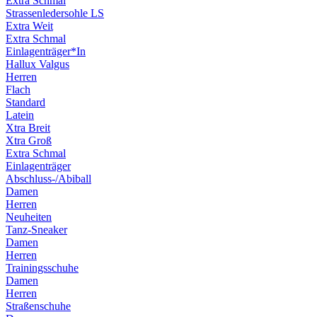
Extra Schmal
Strassenledersohle LS
Extra Weit
Extra Schmal
Einlagenträger*In
Hallux Valgus
Herren
Flach
Standard
Latein
Xtra Breit
Xtra Groß
Extra Schmal
Einlagenträger
Abschluss-/Abiball
Damen
Herren
Neuheiten
Tanz-Sneaker
Damen
Herren
Trainingsschuhe
Damen
Herren
Straßenschuhe