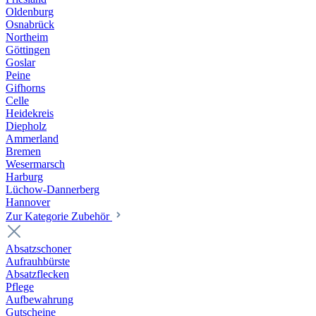
Oldenburg
Osnabrück
Northeim
Göttingen
Goslar
Peine
Gifhorns
Celle
Heidekreis
Diepholz
Ammerland
Bremen
Wesermarsch
Harburg
Lüchow-Dannerberg
Hannover
Zur Kategorie Zubehör
Absatzschoner
Aufrauhbürste
Absatzflecken
Pflege
Aufbewahrung
Gutscheine