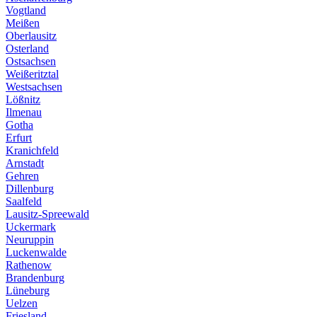
Vogtland
Meißen
Oberlausitz
Osterland
Ostsachsen
Weißeritztal
Westsachsen
Lößnitz
Ilmenau
Gotha
Erfurt
Kranichfeld
Arnstadt
Gehren
Dillenburg
Saalfeld
Lausitz-Spreewald
Uckermark
Neuruppin
Luckenwalde
Rathenow
Brandenburg
Lüneburg
Uelzen
Friesland