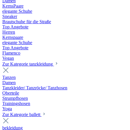
Damen
KernsPaare
elegante Schuhe
Sneaker
Brautschuhe für die Straße
Top Angebote
Herren
Kernspaare
elegante Schuhe
Top Angebote
Flamenco
Vegan
Zur Kategorie tanzkleidung
Tanzen
Damen
Tanzkleider/ Tanzröcke/ Tanzhosen
Oberteile
Strumpfhosen
Trainingshosen
Yoga
Zur Kategorie ballett
bekleidung