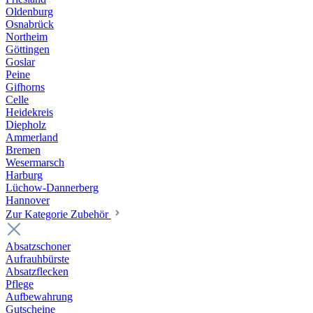
Oldenburg
Osnabrück
Northeim
Göttingen
Goslar
Peine
Gifhorns
Celle
Heidekreis
Diepholz
Ammerland
Bremen
Wesermarsch
Harburg
Lüchow-Dannerberg
Hannover
Zur Kategorie Zubehör
Absatzschoner
Aufrauhbürste
Absatzflecken
Pflege
Aufbewahrung
Gutscheine