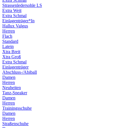
Extra Schmal
Strassenledersohle LS
Extra Weit
Extra Schmal
Einlagenträger*In
Hallux Valgus
Herren
Flach
Standard
Latein
Xtra Breit
Xtra Groß
Extra Schmal
Einlagenträger
Abschluss-/Abiball
Damen
Herren
Neuheiten
Tanz-Sneaker
Damen
Herren
Trainingsschuhe
Damen
Herren
Straßenschuhe