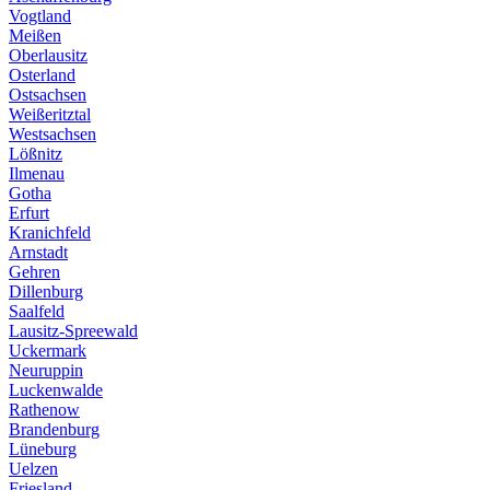
Vogtland
Meißen
Oberlausitz
Osterland
Ostsachsen
Weißeritztal
Westsachsen
Lößnitz
Ilmenau
Gotha
Erfurt
Kranichfeld
Arnstadt
Gehren
Dillenburg
Saalfeld
Lausitz-Spreewald
Uckermark
Neuruppin
Luckenwalde
Rathenow
Brandenburg
Lüneburg
Uelzen
Friesland