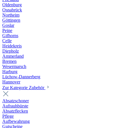
Oldenburg
Osnabrück
Northeim
Göttingen
Goslar
Peine
Gifhorns
Celle
Heidekreis
Diepholz
Ammerland
Bremen
Wesermarsch
Harburg
Lüchow-Dannerberg
Hannover
Zur Kategorie Zubehör
Absatzschoner
Aufrauhbürste
Absatzflecken
Pflege
Aufbewahrung
Gutscheine