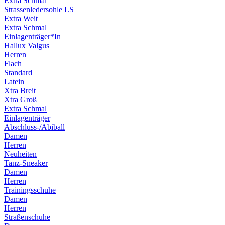
Extra Schmal
Strassenledersohle LS
Extra Weit
Extra Schmal
Einlagenträger*In
Hallux Valgus
Herren
Flach
Standard
Latein
Xtra Breit
Xtra Groß
Extra Schmal
Einlagenträger
Abschluss-/Abiball
Damen
Herren
Neuheiten
Tanz-Sneaker
Damen
Herren
Trainingsschuhe
Damen
Herren
Straßenschuhe