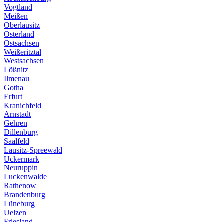
Vogtland
Meißen
Oberlausitz
Osterland
Ostsachsen
Weißeritztal
Westsachsen
Lößnitz
Ilmenau
Gotha
Erfurt
Kranichfeld
Arnstadt
Gehren
Dillenburg
Saalfeld
Lausitz-Spreewald
Uckermark
Neuruppin
Luckenwalde
Rathenow
Brandenburg
Lüneburg
Uelzen
Friesland