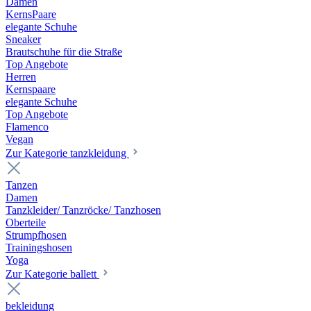
Damen
KernsPaare
elegante Schuhe
Sneaker
Brautschuhe für die Straße
Top Angebote
Herren
Kernspaare
elegante Schuhe
Top Angebote
Flamenco
Vegan
Zur Kategorie tanzkleidung
Tanzen
Damen
Tanzkleider/ Tanzröcke/ Tanzhosen
Oberteile
Strumpfhosen
Trainingshosen
Yoga
Zur Kategorie ballett
bekleidung