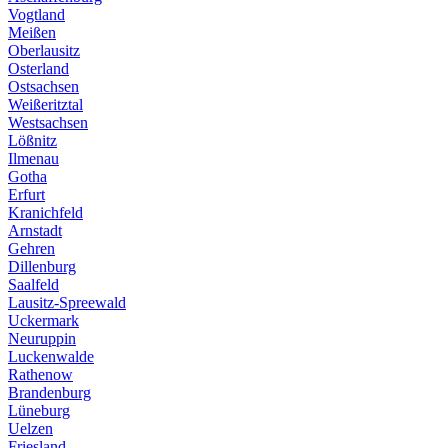
Vogtland
Meißen
Oberlausitz
Osterland
Ostsachsen
Weißeritztal
Westsachsen
Lößnitz
Ilmenau
Gotha
Erfurt
Kranichfeld
Arnstadt
Gehren
Dillenburg
Saalfeld
Lausitz-Spreewald
Uckermark
Neuruppin
Luckenwalde
Rathenow
Brandenburg
Lüneburg
Uelzen
Friesland