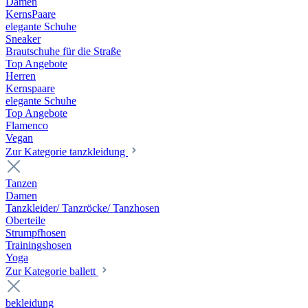
Damen
KernsPaare
elegante Schuhe
Sneaker
Brautschuhe für die Straße
Top Angebote
Herren
Kernspaare
elegante Schuhe
Top Angebote
Flamenco
Vegan
Zur Kategorie tanzkleidung
Tanzen
Damen
Tanzkleider/ Tanzröcke/ Tanzhosen
Oberteile
Strumpfhosen
Trainingshosen
Yoga
Zur Kategorie ballett
bekleidung