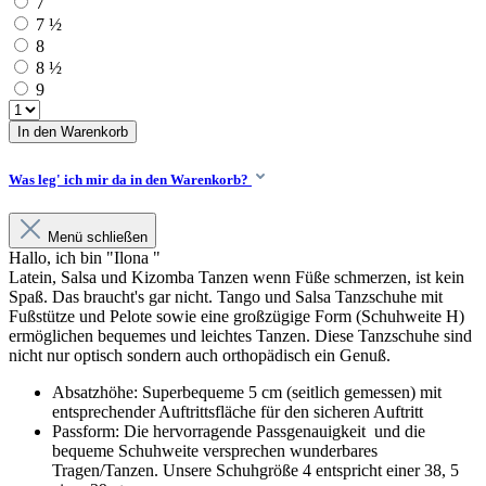
7
7 ½
8
8 ½
9
In den Warenkorb
Was leg' ich mir da in den Warenkorb?
Menü schließen
Hallo, ich bin "Ilona "
Latein, Salsa und Kizomba Tanzen wenn Füße schmerzen, ist kein
Spaß. Das braucht's gar nicht. Tango und Salsa Tanzschuhe mit
Fußstütze und Pelote sowie eine großzügige Form (Schuhweite H)
ermöglichen bequemes und leichtes Tanzen. Diese Tanzschuhe sind
nicht nur optisch sondern auch orthopädisch ein Genuß.
Absatzhöhe: Superbequeme 5 cm (seitlich gemessen) mit
entsprechender Auftrittsfläche für den sicheren Auftritt
Passform: Die hervorragende Passgenauigkeit und die
bequeme Schuhweite versprechen wunderbares
Tragen/Tanzen. Unsere Schuhgröße 4 entspricht einer 38, 5