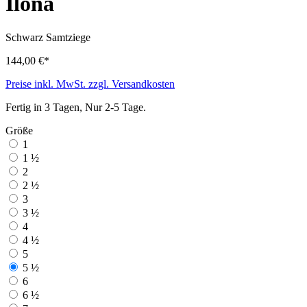
Ilona
Schwarz
Samtziege
144,00 €*
Preise inkl. MwSt. zzgl. Versandkosten
Fertig in 3 Tagen, Nur 2-5 Tage.
Größe
1
1 ½
2
2 ½
3
3 ½
4
4 ½
5
5 ½
6
6 ½