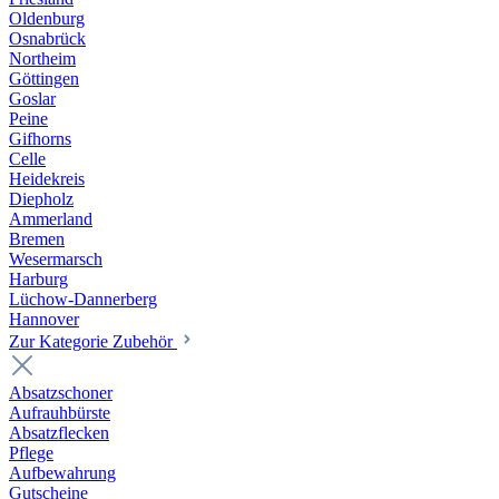
Oldenburg
Osnabrück
Northeim
Göttingen
Goslar
Peine
Gifhorns
Celle
Heidekreis
Diepholz
Ammerland
Bremen
Wesermarsch
Harburg
Lüchow-Dannerberg
Hannover
Zur Kategorie Zubehör
Absatzschoner
Aufrauhbürste
Absatzflecken
Pflege
Aufbewahrung
Gutscheine