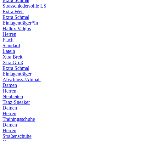
Extra Schmal
Strassenledersohle LS
Extra Weit
Extra Schmal
Einlagenträger*In
Hallux Valgus
Herren
Flach
Standard
Latein
Xtra Breit
Xtra Groß
Extra Schmal
Einlagenträger
Abschluss-/Abiball
Damen
Herren
Neuheiten
Tanz-Sneaker
Damen
Herren
Trainingsschuhe
Damen
Herren
Straßenschuhe