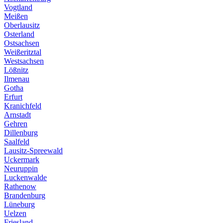
Vogtland
Meißen
Oberlausitz
Osterland
Ostsachsen
Weißeritztal
Westsachsen
Lößnitz
Ilmenau
Gotha
Erfurt
Kranichfeld
Arnstadt
Gehren
Dillenburg
Saalfeld
Lausitz-Spreewald
Uckermark
Neuruppin
Luckenwalde
Rathenow
Brandenburg
Lüneburg
Uelzen
Friesland