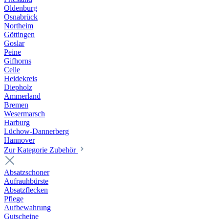
Oldenburg
Osnabrück
Northeim
Göttingen
Goslar
Peine
Gifhorns
Celle
Heidekreis
Diepholz
Ammerland
Bremen
Wesermarsch
Harburg
Lüchow-Dannerberg
Hannover
Zur Kategorie Zubehör
Absatzschoner
Aufrauhbürste
Absatzflecken
Pflege
Aufbewahrung
Gutscheine