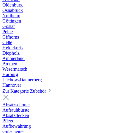
Oldenburg
Osnabrück
Northeim
Göttingen
Goslar
Peine
Gifhorns
Celle
Heidekreis
Diepholz
Ammerland
Bremen
Wesermarsch
Harburg
Lüchow-Dannerberg
Hannover
Zur Kategorie Zubehör
Absatzschoner
Aufrauhbürste
Absatzflecken
Pflege
Aufbewahrung
Gutscheine