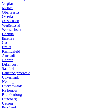
Vogtland
Meißen
Oberlausitz
Osterland
Ostsachsen
Weißeritztal
Westsachsen
Lößnitz
Ilmenau
Gotha
Erfurt
Kranichfeld
Arnstadt
Gehren
Dillenburg
Saalfeld
Lausitz-Spreewald
Uckermark
Neuruppin
Luckenwalde
Rathenow
Brandenburg
Lüneburg
Uelzen
Friesland