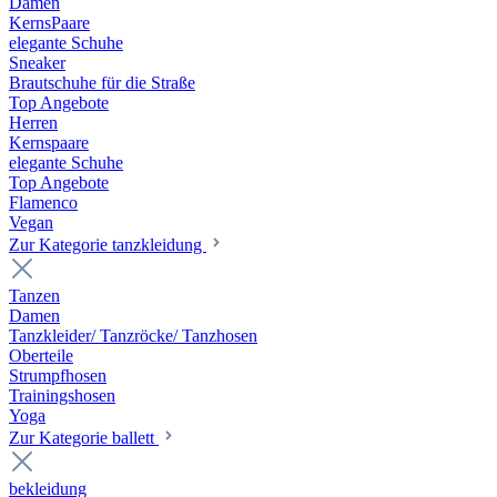
Damen
KernsPaare
elegante Schuhe
Sneaker
Brautschuhe für die Straße
Top Angebote
Herren
Kernspaare
elegante Schuhe
Top Angebote
Flamenco
Vegan
Zur Kategorie tanzkleidung
Tanzen
Damen
Tanzkleider/ Tanzröcke/ Tanzhosen
Oberteile
Strumpfhosen
Trainingshosen
Yoga
Zur Kategorie ballett
bekleidung