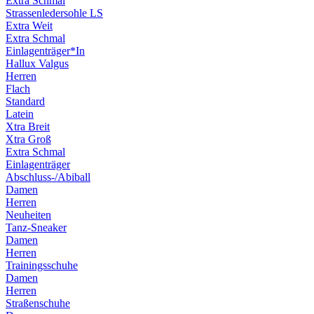
Extra Schmal
Strassenledersohle LS
Extra Weit
Extra Schmal
Einlagenträger*In
Hallux Valgus
Herren
Flach
Standard
Latein
Xtra Breit
Xtra Groß
Extra Schmal
Einlagenträger
Abschluss-/Abiball
Damen
Herren
Neuheiten
Tanz-Sneaker
Damen
Herren
Trainingsschuhe
Damen
Herren
Straßenschuhe