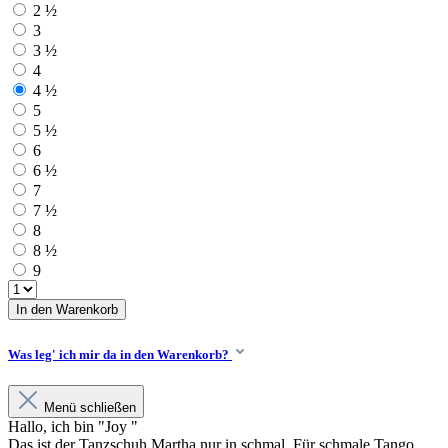
2 ½
3
3 ½
4
4 ½
5
5 ½
6
6 ½
7
7 ½
8
8 ½
9
In den Warenkorb
Was leg' ich mir da in den Warenkorb?
Menü schließen
Hallo, ich bin "Joy "
Das ist der Tanzschuh Martha nur in schmal. Für schmale Tango,