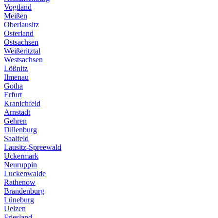
Vogtland
Meißen
Oberlausitz
Osterland
Ostsachsen
Weißeritztal
Westsachsen
Lößnitz
Ilmenau
Gotha
Erfurt
Kranichfeld
Arnstadt
Gehren
Dillenburg
Saalfeld
Lausitz-Spreewald
Uckermark
Neuruppin
Luckenwalde
Rathenow
Brandenburg
Lüneburg
Uelzen
Friesland