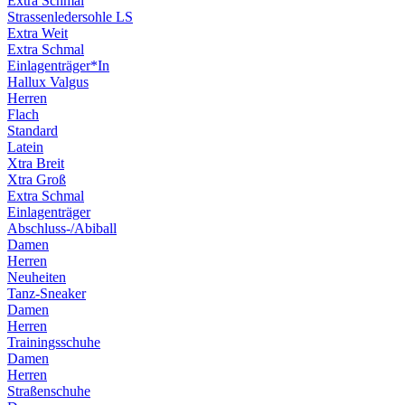
Extra Schmal
Strassenledersohle LS
Extra Weit
Extra Schmal
Einlagenträger*In
Hallux Valgus
Herren
Flach
Standard
Latein
Xtra Breit
Xtra Groß
Extra Schmal
Einlagenträger
Abschluss-/Abiball
Damen
Herren
Neuheiten
Tanz-Sneaker
Damen
Herren
Trainingsschuhe
Damen
Herren
Straßenschuhe