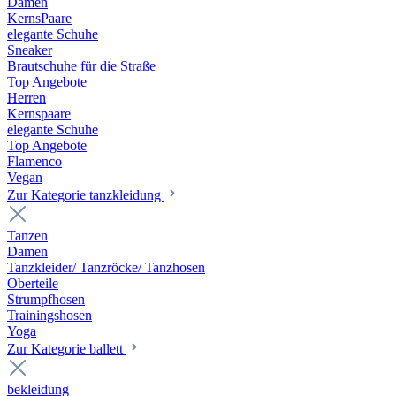
Damen
KernsPaare
elegante Schuhe
Sneaker
Brautschuhe für die Straße
Top Angebote
Herren
Kernspaare
elegante Schuhe
Top Angebote
Flamenco
Vegan
Zur Kategorie tanzkleidung
Tanzen
Damen
Tanzkleider/ Tanzröcke/ Tanzhosen
Oberteile
Strumpfhosen
Trainingshosen
Yoga
Zur Kategorie ballett
bekleidung