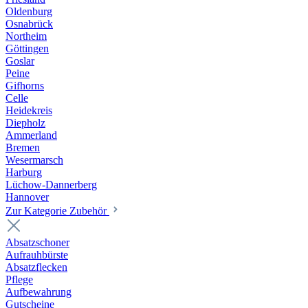
Oldenburg
Osnabrück
Northeim
Göttingen
Goslar
Peine
Gifhorns
Celle
Heidekreis
Diepholz
Ammerland
Bremen
Wesermarsch
Harburg
Lüchow-Dannerberg
Hannover
Zur Kategorie Zubehör
Absatzschoner
Aufrauhbürste
Absatzflecken
Pflege
Aufbewahrung
Gutscheine