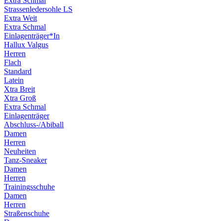
Extra Schmal
Strassenledersohle LS
Extra Weit
Extra Schmal
Einlagenträger*In
Hallux Valgus
Herren
Flach
Standard
Latein
Xtra Breit
Xtra Groß
Extra Schmal
Einlagenträger
Abschluss-/Abiball
Damen
Herren
Neuheiten
Tanz-Sneaker
Damen
Herren
Trainingsschuhe
Damen
Herren
Straßenschuhe