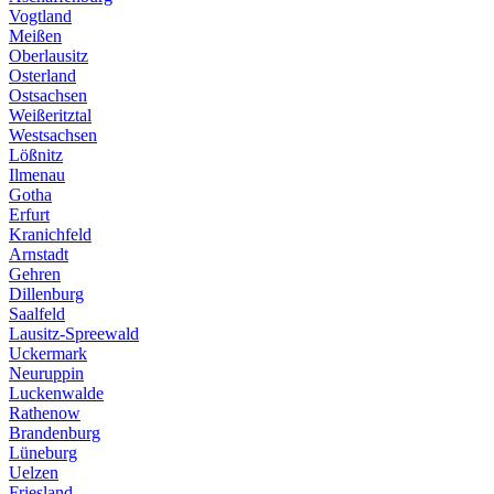
Vogtland
Meißen
Oberlausitz
Osterland
Ostsachsen
Weißeritztal
Westsachsen
Lößnitz
Ilmenau
Gotha
Erfurt
Kranichfeld
Arnstadt
Gehren
Dillenburg
Saalfeld
Lausitz-Spreewald
Uckermark
Neuruppin
Luckenwalde
Rathenow
Brandenburg
Lüneburg
Uelzen
Friesland