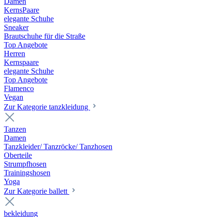
Damen
KernsPaare
elegante Schuhe
Sneaker
Brautschuhe für die Straße
Top Angebote
Herren
Kernspaare
elegante Schuhe
Top Angebote
Flamenco
Vegan
Zur Kategorie tanzkleidung
Tanzen
Damen
Tanzkleider/ Tanzröcke/ Tanzhosen
Oberteile
Strumpfhosen
Trainingshosen
Yoga
Zur Kategorie ballett
bekleidung