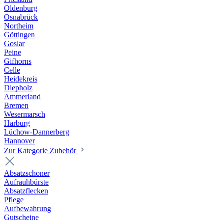
Oldenburg
Osnabrück
Northeim
Göttingen
Goslar
Peine
Gifhorns
Celle
Heidekreis
Diepholz
Ammerland
Bremen
Wesermarsch
Harburg
Lüchow-Dannerberg
Hannover
Zur Kategorie Zubehör
Absatzschoner
Aufrauhbürste
Absatzflecken
Pflege
Aufbewahrung
Gutscheine