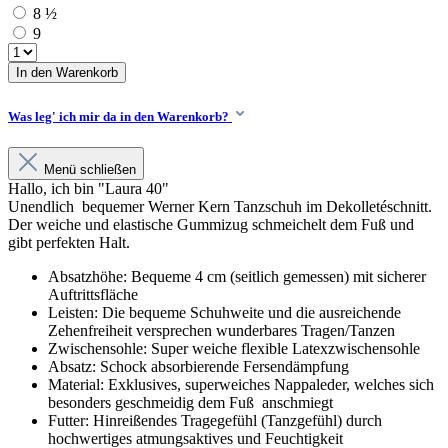
8 ½
9
In den Warenkorb
Was leg' ich mir da in den Warenkorb?
Menü schließen
Hallo, ich bin "Laura 40"
Unendlich bequemer Werner Kern Tanzschuh im Dekolletéschnitt.
Der weiche und elastische Gummizug schmeichelt dem Fuß und
gibt perfekten Halt.
Absatzhöhe: Bequeme 4 cm (seitlich gemessen) mit sicherer
Auftrittsfläche
Leisten: Die bequeme Schuhweite und die ausreichende
Zehenfreiheit versprechen wunderbares Tragen/Tanzen
Zwischensohle: Super weiche flexible Latexzwischensohle
Absatz: Schock absorbierende Fersendämpfung
Material: Exklusives, superweiches Nappaleder, welches sich
besonders geschmeidig dem Fuß anschmiegt
Futter: Hinreißendes Tragegefühl (Tanzgefühl) durch
hochwertiges atmungsaktives und Feuchtigkeit