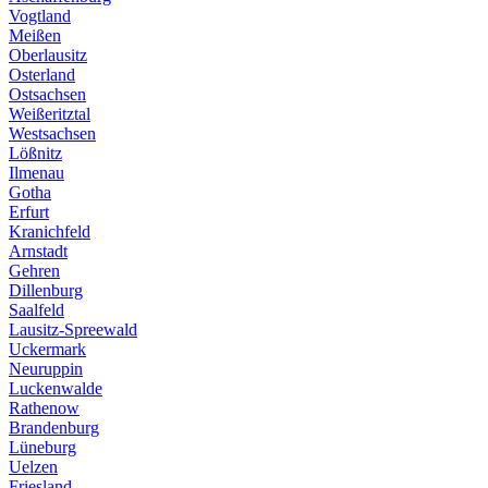
Vogtland
Meißen
Oberlausitz
Osterland
Ostsachsen
Weißeritztal
Westsachsen
Lößnitz
Ilmenau
Gotha
Erfurt
Kranichfeld
Arnstadt
Gehren
Dillenburg
Saalfeld
Lausitz-Spreewald
Uckermark
Neuruppin
Luckenwalde
Rathenow
Brandenburg
Lüneburg
Uelzen
Friesland