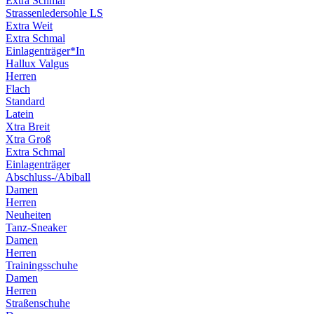
Extra Schmal
Strassenledersohle LS
Extra Weit
Extra Schmal
Einlagenträger*In
Hallux Valgus
Herren
Flach
Standard
Latein
Xtra Breit
Xtra Groß
Extra Schmal
Einlagenträger
Abschluss-/Abiball
Damen
Herren
Neuheiten
Tanz-Sneaker
Damen
Herren
Trainingsschuhe
Damen
Herren
Straßenschuhe