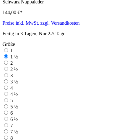
Schwarz
Nappaleder
144,00 €*
Preise inkl. MwSt. zzgl. Versandkosten
Fertig in 3 Tagen, Nur 2-5 Tage.
Größe
1
1 ½
2
2 ½
3
3 ½
4
4 ½
5
5 ½
6
6 ½
7
7 ½
8