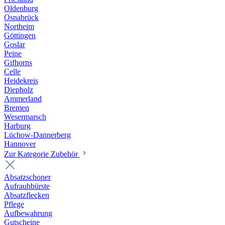
Oldenburg
Osnabrück
Northeim
Göttingen
Goslar
Peine
Gifhorns
Celle
Heidekreis
Diepholz
Ammerland
Bremen
Wesermarsch
Harburg
Lüchow-Dannerberg
Hannover
Zur Kategorie Zubehör
Absatzschoner
Aufrauhbürste
Absatzflecken
Pflege
Aufbewahrung
Gutscheine