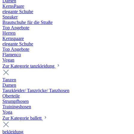
Damen
KernsPaare
elegante Schuhe
Sneaker
Brautschuhe für die Straße
Top Angebote
Herren
Kernspaare
elegante Schuhe
Top Angebote
Flamenco
Vegan
Zur Kategorie tanzkleidung
Tanzen
Damen
Tanzkleider/ Tanzröcke/ Tanzhosen
Oberteile
Strumpfhosen
Trainingshosen
Yoga
Zur Kategorie ballett
bekleidung