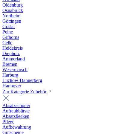
Oldenburg
Osnabrück
Northeim
Göttingen
Goslar
Peine
Gifhorns
Celle
Heidekreis
Diepholz
Ammerland
Bremen
Wesermarsch
Harburg
Lüchow-Dannerberg
Hannover
Zur Kategorie Zubehör
Absatzschoner
Aufrauhbürste
Absatzflecken
Pflege
Aufbewahrung
Gutscheine