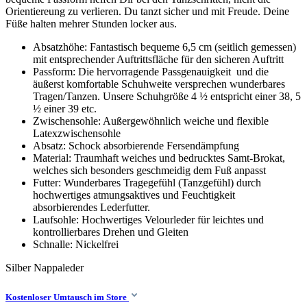
Orientiereung zu verlieren. Du tanzt sicher und mit Freude. Deine
Füße halten mehrer Stunden locker aus.
Absatzhöhe: Fantastisch bequeme 6,5 cm (seitlich gemessen)
mit entsprechender Auftrittsfläche für den sicheren Auftritt
Passform: Die hervorragende Passgenauigkeit und die
äußerst komfortable Schuhweite versprechen wunderbares
Tragen/Tanzen. Unsere Schuhgröße 4 ½ entspricht einer 38, 5
½ einer 39 etc.
Zwischensohle: Außergewöhnlich weiche und flexible
Latexzwischensohle
Absatz: Schock absorbierende Fersendämpfung
Material: Traumhaft weiches und bedrucktes Samt-Brokat,
welches sich besonders geschmeidig dem Fuß anpasst
Futter: Wunderbares Tragegefühl (Tanzgefühl) durch
hochwertiges atmungsaktives und Feuchtigkeit
absorbierendes Lederfutter.
Laufsohle: Hochwertiges Velourleder für leichtes und
kontrollierbares Drehen und Gleiten
Schnalle: Nickelfrei
Silber
Nappaleder
Kostenloser Umtausch im Store