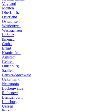
Vogtland
Meißen
Oberlausitz
Osterland
Ostsachsen
Weißeritztal
Westsachsen
Lößnitz
Ilmenau
Gotha
Erfurt
Kranichfeld
Arnstadt
Gehren
Dillenburg
Saalfeld
Lausitz-Spreewald
Uckermark
Neuruppin
Luckenwalde
Rathenow
Brandenburg
Lüneburg
Uelzen
Friesland