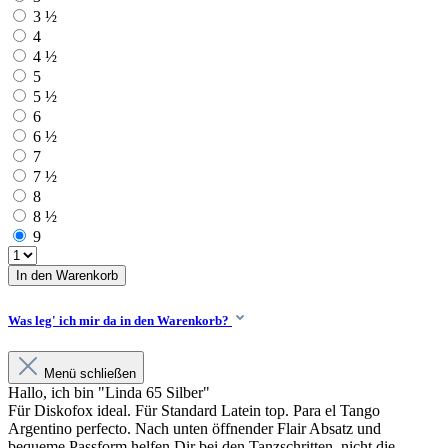
3 ½
4
4 ½
5
5 ½
6
6 ½
7
7 ½
8
8 ½
9
In den Warenkorb
Was leg' ich mir da in den Warenkorb?
Menü schließen
Hallo, ich bin "Linda 65 Silber"
Für Diskofox ideal. Für Standard Latein top. Para el Tango
Argentino perfecto. Nach unten öffnender Flair Absatz und
bequeme Passform helfen Dir bei den Tanzschritten, nicht die