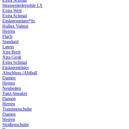
Extra Schmal
Strassenledersohle LS
Extra Weit
Extra Schmal
Einlagenträger*In
Hallux Valgus
Herren
Flach
Standard
Latein
Xtra Breit
Xtra Groß
Extra Schmal
Einlagenträger
Abschluss-/Abiball
Damen
Herren
Neuheiten
Tanz-Sneaker
Damen
Herren
Trainingsschuhe
Damen
Herren
Straßenschuhe