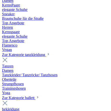
Damen
KernsPaare
elegante Schuhe
Sneaker
Brautschuhe für die Straße
Top Angebote
Herren
Kernspaare
elegante Schuhe
Top Angebote
Flamenco
Vegan
Zur Kategorie tanzkleidung
Tanzen
Damen
Tanzkleider/ Tanzröcke/ Tanzhosen
Oberteile
Strumpfhosen
Trainingshosen
Yoga
Zur Kategorie ballett
bekleidung